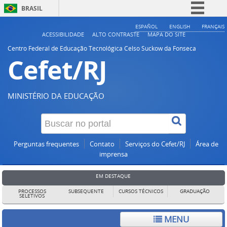
BRASIL
Simplifique!
ESPAÑOL
ENGLISH
FRANÇAIS
ACESSIBILIDADE
ALTO CONTRASTE
MAPA DO SITE
Comunica BR
Centro Federal de Educação Tecnológica Celso Suckow da Fonseca
Cefet/RJ
Participe
Acesso à informação
Legislação
MINISTÉRIO DA EDUCAÇÃO
Canais
Perguntas frequentes
Contato
Serviços do Cefet/RJ
Área de
imprensa
EM DESTAQUE
PROCESSOS
SUBSEQUENTE
CURSOS TÉCNICOS
GRADUAÇÃO
SELETIVOS
MENU