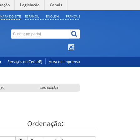
mação
Legislação
Canais
MAPA DO SITE
ESPAÑOL
ENGLISH
FRANÇAIS
o
Serviços do Cefet/RJ
Área de imprensa
OS
GRADUAÇÃO
Ordenação: