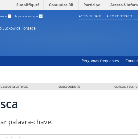
Simplifique!
Comunica BR
Participe
Acesso à infor
ACESSIBILIDADE
ALTO CONTRASTE
 busca
3
Ir para o rodapé
4
so Suckow da Fonseca
Perguntas frequentes
Contat
CESSOS SELETIVOS
SUBSEQUENTE
CURSOS TÉCNIC
sca
ar palavra-chave: