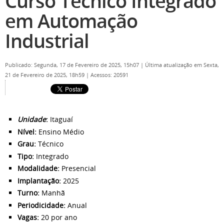
Curso Técnico Integrado
em Automação
Industrial
Publicado: Segunda, 17 de Fevereiro de 2025, 15h07
|
Última atualização em Sexta,
21 de Fevereiro de 2025, 18h59
|
Acessos: 20591
Unidade
:
Itaguaí
Nível:
Ensino Médio
Grau:
Técnico
Tipo:
Integrado
Modalidade:
Presencial
Implantação:
2025
Turno:
Manhã
Periodicidade:
Anual
Vagas:
20 por ano