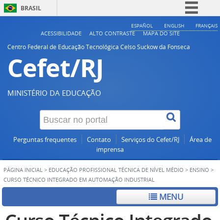
BRASIL
Simplifique!
ESPAÑOL
ENGLISH
FRANÇAIS
ACESSIBILIDADE
ALTO CONTRASTE
MAPA DO SITE
Comunica BR
Centro Federal de Educação Tecnológica Celso Suckow da Fonseca
Cefet/RJ
Participe
Acesso à informação
Legislação
MINISTÉRIO DA EDUCAÇÃO
Canais
Perguntas frequentes
Contato
Serviços do Cefet/RJ
Área de
imprensa
PÁGINA INICIAL
>
EDUCAÇÃO PROFISSIONAL TÉCNICA DE NÍVEL MÉDIO
>
ENSINO
>
CURSO TÉCNICO INTEGRADO EM AUTOMAÇÃO INDUSTRIAL
MENU