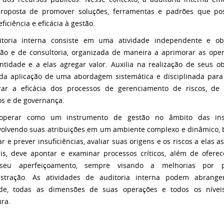
oposta de promover soluções, ferramentas e padrões que pos
ficiência e eficácia à gestão.
itoria interna consiste em uma atividade independente e ob
ção e de consultoria, organizada de maneira a aprimorar as ope
tidade e a elas agregar valor. Auxilia na realização de seus obj
 da aplicação de uma abordagem sistemática e disciplinada para 
ar a eficácia dos processos de gerenciamento de riscos, de 
os e de governança.
operar como um instrumento de gestão no âmbito das insti
olvendo suas atribuições em um ambiente complexo e dinâmico,
r e prever insuficiências, avaliar suas origens e os riscos a elas a
s, deve apontar e examinar processos críticos, além de oferec
seu aperfeiçoamento, sempre visando a melhorias por 
istração. As atividades de auditoria interna podem abrange
ade, todas as dimensões de suas operações e todos os nívei
ura.