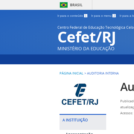
BRASIL
Ir para o conteúdo
1
Ir para o menu
2
Ir para a
Centro Federal de Educação Tecnológica Cel
Cefet/RJ
MINISTÉRIO DA EDUCAÇÃO
PÁGINA INICIAL
>
AUDITORIA INTERNA
Au
Publicad
atualiza
Acessos:
A INSTITUIÇÃO