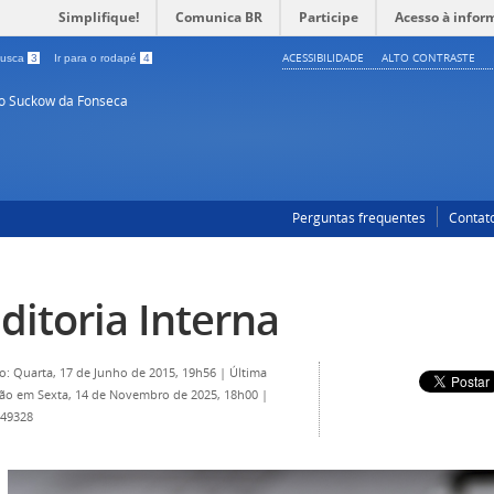
Simplifique!
Comunica BR
Participe
Acesso à infor
ACESSIBILIDADE
ALTO CONTRASTE
 busca
3
Ir para o rodapé
4
so Suckow da Fonseca
Perguntas frequentes
Contat
ditoria Interna
o: Quarta, 17 de Junho de 2015, 19h56
|
Última
ção em Sexta, 14 de Novembro de 2025, 18h00
|
 49328