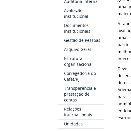
Auditoria interna
uma pr
Avaliação
maior e
institucional
A aud
Documentos
avalia
Institucionais
uma en
Gestão de Pessoas
partir
Arquivo Geral
melhor
Estrutura
intern
organizacional
Deve 
Corregedoria do
desenv
Cefet/RJ
detecta
Transparência e
Ademai
prestação de
para 
contas
admin
Relações
entid
Internacionais
estrut
Unidades