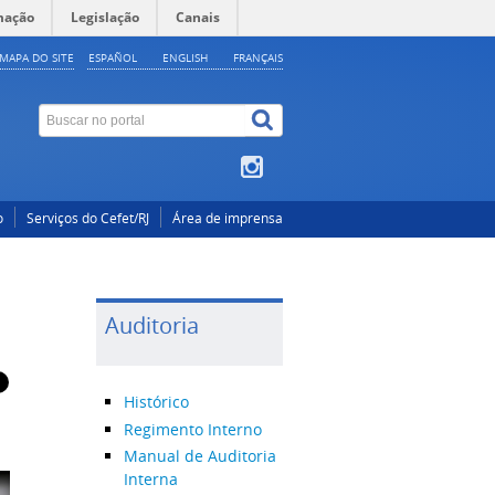
mação
Legislação
Canais
MAPA DO SITE
ESPAÑOL
ENGLISH
FRANÇAIS
o
Serviços do Cefet/RJ
Área de imprensa
Auditoria
Histórico
Regimento Interno
Manual de Auditoria
Interna