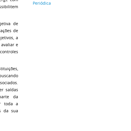
Periódica
sibilitem
jetiva de
rações de
etivos, a
avaliar e
controles
tuições,
 buscando
ssociados.
er saídas
parte da
r toda a
s da sua