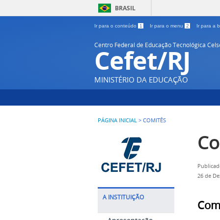
BRASIL
Ir para o conteúdo
1
Ir para o menu
2
Ir para a
Centro Federal de Educação Tecnológica Cel
Cefet/RJ
MINISTÉRIO DA EDUCAÇÃO
PÁGINA INICIAL
>
COMITÊS
Co
Publicad
26 de D
A INSTITUIÇÃO
Com