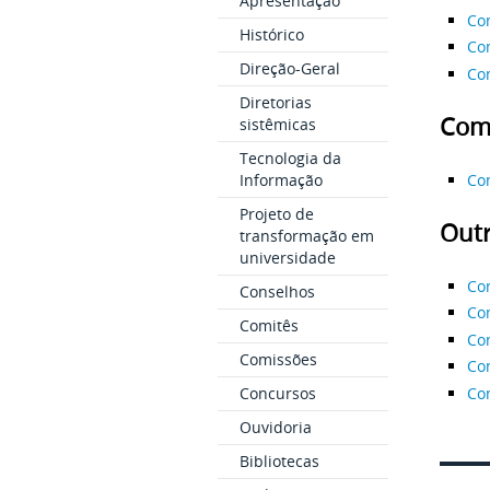
Apresentação
Co
Histórico
Com
Direção-Geral
Com
Diretorias
Comi
sistêmicas
Tecnologia da
Co
Informação
Projeto de
Outr
transformação em
universidade
Co
Conselhos
Com
Comitês
Co
Comissões
Com
Co
Concursos
Ouvidoria
Bibliotecas