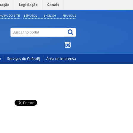
mação
Legislação
Canais
MAPA DO SITE
ESPAÑOL
ENGLISH
FRANÇAIS
o
Serviços do Cefet/RJ
Área de imprensa