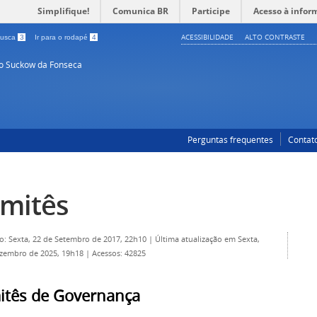
Simplifique!
Comunica BR
Participe
Acesso à infor
ACESSIBILIDADE
ALTO CONTRASTE
 busca
3
Ir para o rodapé
4
so Suckow da Fonseca
Perguntas frequentes
Contat
mitês
o: Sexta, 22 de Setembro de 2017, 22h10
|
Última atualização em Sexta,
ezembro de 2025, 19h18
|
Acessos: 42825
itês de Governança