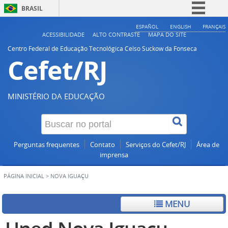
BRASIL
Simplifique!
ESPAÑOL
ENGLISH
FRANÇAIS
ACESSIBILIDADE
ALTO CONTRASTE
MAPA DO SITE
Comunica BR
Centro Federal de Educação Tecnológica Celso Suckow da Fonseca
Cefet/RJ
Participe
Acesso à informação
Legislação
MINISTÉRIO DA EDUCAÇÃO
Canais
Perguntas frequentes
Contato
Serviços do Cefet/RJ
Área de
imprensa
PÁGINA INICIAL
>
NOVA IGUAÇU
MENU