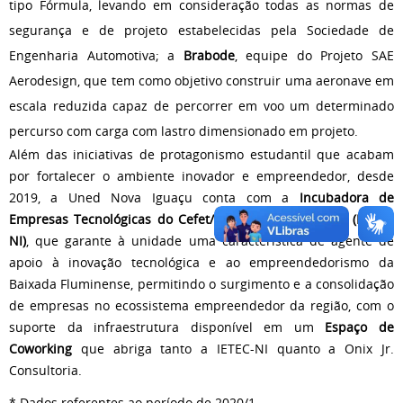
tipo Fórmula, levando em consideração todas as normas de
segurança e de projeto estabelecidas pela Sociedade de
Engenharia Automotiva; a
Brabode
, equipe do Projeto SAE
Aerodesign, que tem como objetivo construir uma aeronave em
escala reduzida capaz de percorrer em voo um determinado
percurso com carga com lastro dimensionado em projeto.
Além das iniciativas de protagonismo estudantil que acabam
por fortalecer o ambiente inovador e empreendedor, desde
2019, a Uned Nova Iguaçu conta com a
Incubadora de
Empresas Tecnológicas do Cefet/RJ Uned Nova Iguaçu (IETEC-
NI)
, que garante à unidade uma característica de agente de
apoio à inovação tecnológica e ao empreendedorismo da
Baixada Fluminense, permitindo o surgimento e a consolidação
de empresas no ecossistema empreendedor da região, com o
suporte da infraestrutura disponível em um
Espaço de
Coworking
que abriga tanto a IETEC-NI quanto a Onix Jr.
Consultoria.
* Dados referentes ao período de 2020/1.