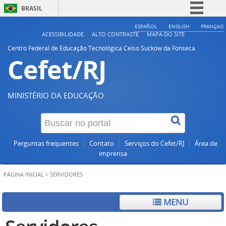
BRASIL
Simplifique!
ESPAÑOL
ENGLISH
FRANÇAIS
ACESSIBILIDADE
ALTO CONTRASTE
MAPA DO SITE
Comunica BR
Centro Federal de Educação Tecnológica Celso Suckow da Fonseca
Cefet/RJ
Participe
Acesso à informação
Legislação
MINISTÉRIO DA EDUCAÇÃO
Canais
Perguntas frequentes
Contato
Serviços do Cefet/RJ
Área de
imprensa
PÁGINA INICIAL
>
SERVIDORES
MENU