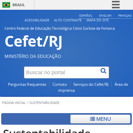
BRASIL
Simplifique!
ESPAÑOL
ENGLISH
FRANÇAIS
ACESSIBILIDADE
ALTO CONTRASTE
MAPA DO SITE
Comunica BR
Centro Federal de Educação Tecnológica Celso Suckow da Fonseca
Cefet/RJ
Participe
Acesso à informação
Legislação
MINISTÉRIO DA EDUCAÇÃO
Canais
Perguntas frequentes
Contato
Serviços do Cefet/RJ
Área de
imprensa
PÁGINA INICIAL
>
SUSTENTABILIDADE
MENU