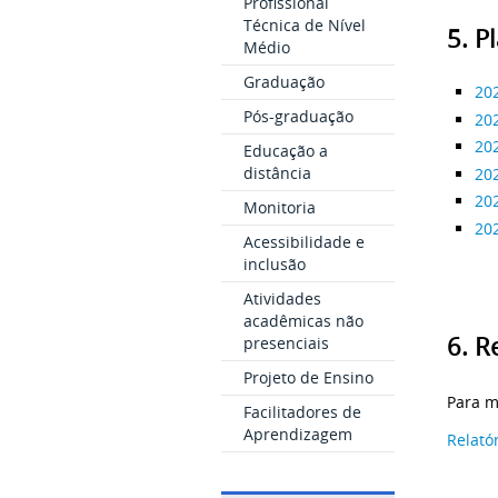
Profissional
Técnica de Nível
5. P
Médio
Graduação
20
Pós-graduação
20
20
Educação a
distância
20
20
Monitoria
20
Acessibilidade e
inclusão
Atividades
acadêmicas não
6. R
presenciais
Projeto de Ensino
Para m
Facilitadores de
Aprendizagem
Relató