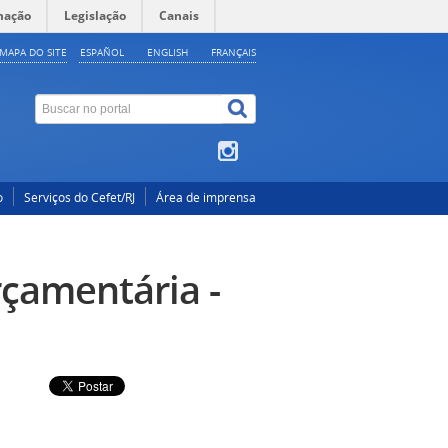
mação
Legislação
Canais
MAPA DO SITE
ESPAÑOL
ENGLISH
FRANÇAIS
o
Serviços do Cefet/RJ
Área de imprensa
çamentária -