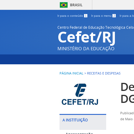
BRASIL
Ir para o conteúdo
1
Ir para o menu
2
Ir para a
Centro Federal de Educação Tecnológica Cel
Cefet/RJ
MINISTÉRIO DA EDUCAÇÃO
PÁGINA INICIAL
>
RECEITAS E DESPESAS
De
D
Publicad
de Maio 
A INSTITUIÇÃO