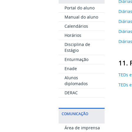
Diária
Portal do aluno
Diária
Manual do aluno
Diária
Calendários
Diária
Horários
Diária
Disciplina de
Estágio
Enturmação
11. 
Enade
TEDs 
Alunos
diplomados
TEDs 
DERAC
COMUNICAÇÃO
Área de imprensa