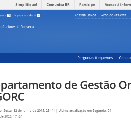
Simplifique!
Comunica BR
Participe
Acesso à infor
ACESSIBILIDADE
ALTO CONTRASTE
 busca
3
Ir para o rodapé
4
so Suckow da Fonseca
Perguntas frequentes
Contat
partamento de Gestão Or
GORC
o: Sexta, 12 de Junho de 2015, 23h41
|
Última atualização em Segunda, 04
de 2026, 17h24