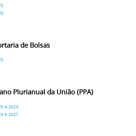
25
26
ortaria de Bolsas
25
lano Plurianual da União (PPA)
20 A 2023
24 A 2027