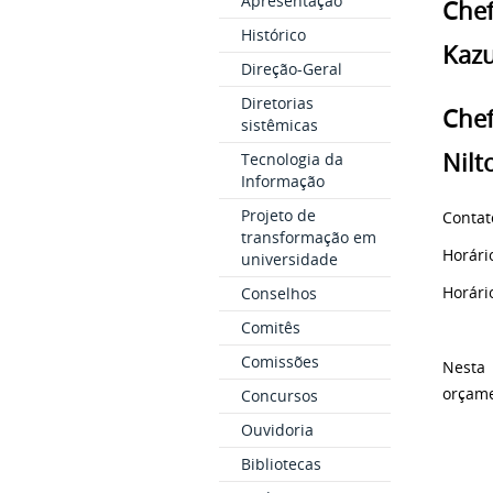
Apresentação
Che
Histórico
Kazu
Direção-Geral
Diretorias
Che
sistêmicas
Nilt
Tecnologia da
Informação
Projeto de
Contat
transformação em
Horári
universidade
Horári
Conselhos
Comitês
Comissões
Nesta 
orçame
Concursos
Ouvidoria
Bibliotecas