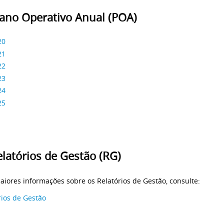
lano Operativo Anual (POA)
20
21
22
23
24
25
elatórios de Gestão (RG)
aiores informações sobre os Relatórios de Gestão, consulte:
rios de Gestão