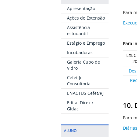
Apresentação
Para m
Ações de Extensão
Execuç
Assistência
estudantil
Estágio e Emprego
Para i
Incubadoras
EXE
2
Galeria Cubo de
Vidro
Des
Cefet Jr.
Rec
Consultoria
ENACTUS Cefet/RJ
Edital Direx /
10. 
Gidac
Para m
Diária
ALUNO