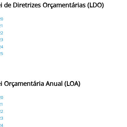
ei de Diretrizes Orçamentárias (LDO)
20
21
22
23
24
25
ei Orçamentária Anual (LOA)
20
21
22
23
24