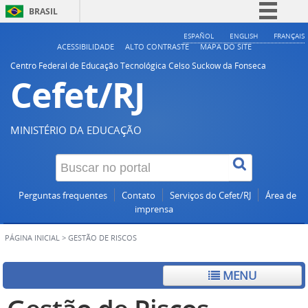
BRASIL
Simplifique!
ESPAÑOL
ENGLISH
FRANÇAIS
ACESSIBILIDADE
ALTO CONTRASTE
MAPA DO SITE
Comunica BR
Centro Federal de Educação Tecnológica Celso Suckow da Fonseca
Cefet/RJ
Participe
Acesso à informação
Legislação
MINISTÉRIO DA EDUCAÇÃO
Canais
Perguntas frequentes
Contato
Serviços do Cefet/RJ
Área de
imprensa
PÁGINA INICIAL
>
GESTÃO DE RISCOS
MENU