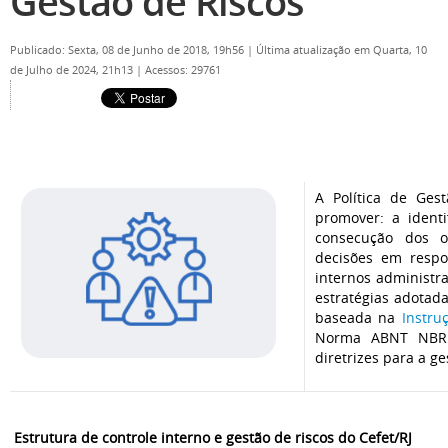
Gestão de Riscos
Publicado: Sexta, 08 de Junho de 2018, 19h56
|
Última atualização em Quarta, 10
de Julho de 2024, 21h13
|
Acessos: 29761
A Política de Ges
promover: a ident
consecução dos ob
decisões em respo
internos administra
estratégias adotada
baseada na
Instru
Norma ABNT NBR I
diretrizes para a g
Estrutura de controle interno e gestão de riscos do Cefet/RJ