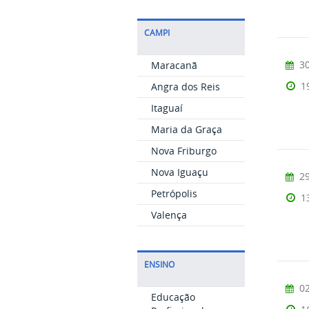
CAMPI
30
Maracanã
1
Angra dos Reis
Itaguaí
Maria da Graça
Nova Friburgo
Nova Iguaçu
29
Petrópolis
1
Valença
ENSINO
02
Educação