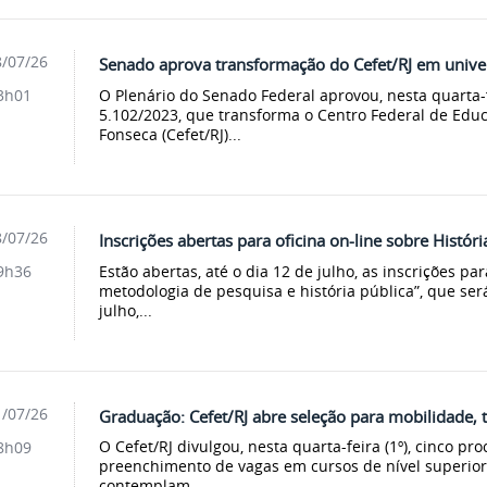
/07/26
Senado aprova transformação do Cefet/RJ em unive
O Plenário do Senado Federal aprovou, nesta quarta-fei
3h01
5.102/2023, que transforma o Centro Federal de Edu
Fonseca (Cefet/RJ)...
/07/26
Inscrições abertas para oficina on-line sobre Históri
Estão abertas, até o dia 12 de julho, as inscrições par
9h36
metodologia de pesquisa e história pública”, que ser
julho,...
/07/26
Graduação: Cefet/RJ abre seleção para mobilidade, 
O Cefet/RJ divulgou, nesta quarta-feira (1º), cinco pr
8h09
preenchimento de vagas em cursos de nível superior 
contemplam...