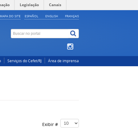
mação
Legislação
Canais
MAPA DO SITE
ESPAÑOL
ENGLISH
FRANÇAIS
o
Serviços do Cefet/RJ
Área de imprensa
Exibir #