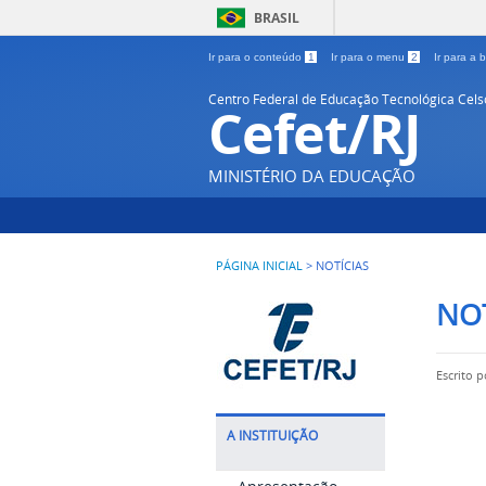
BRASIL
Ir para o conteúdo
1
Ir para o menu
2
Ir para a
Centro Federal de Educação Tecnológica Cel
Cefet/RJ
MINISTÉRIO DA EDUCAÇÃO
PÁGINA INICIAL
>
NOTÍCIAS
NOT
Escrito 
A INSTITUIÇÃO