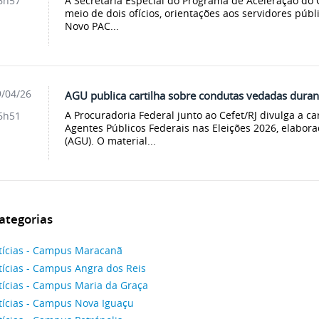
A Secretaria Especial do Programa de Aceleração do 
6h57
meio de dois ofícios, orientações aos servidores públ
Novo PAC...
/04/26
AGU publica cartilha sobre condutas vedadas durant
A Procuradoria Federal junto ao Cefet/RJ divulga a c
6h51
Agentes Públicos Federais nas Eleições 2026, elabor
(AGU). O material...
ategorias
tícias - Campus Maracanã
tícias - Campus Angra dos Reis
tícias - Campus Maria da Graça
tícias - Campus Nova Iguaçu