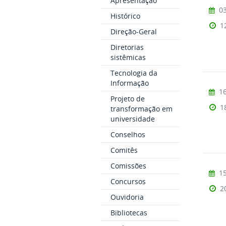
Apresentação
03
Histórico
1
Direção-Geral
Diretorias
sistêmicas
Tecnologia da
Informação
16
Projeto de
1
transformação em
universidade
Conselhos
Comitês
Comissões
15
Concursos
2
Ouvidoria
Bibliotecas