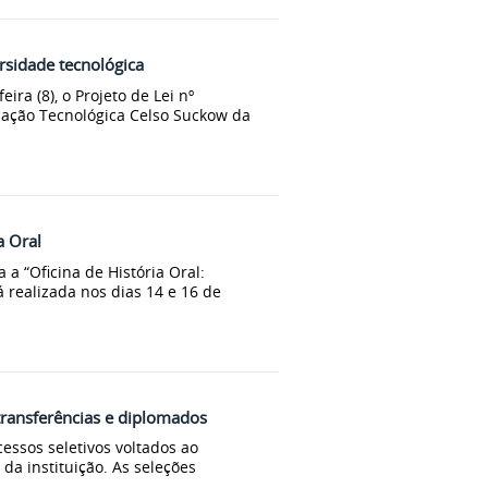
rsidade tecnológica
ra (8), o Projeto de Lei nº
cação Tecnológica Celso Suckow da
a Oral
a a “Oficina de História Oral:
á realizada nos dias 14 e 16 de
transferências e diplomados
ocessos seletivos voltados ao
da instituição. As seleções