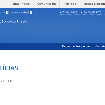
Simplifique!
Comunica BR
Participe
Acesso à infor
ACESSIBILIDADE
ALTO CONTRASTE
 busca
3
Ir para o rodapé
4
so Suckow da Fonseca
Perguntas frequentes
Contat
ÍCIAS
por
Cefet-RJ