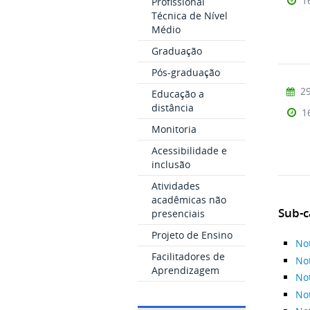
1
Profissional
Técnica de Nível
Médio
Graduação
Pós-graduação
29
Educação a
distância
1
Monitoria
Acessibilidade e
inclusão
Atividades
acadêmicas não
Sub-c
presenciais
Projeto de Ensino
No
Facilitadores de
No
Aprendizagem
No
No