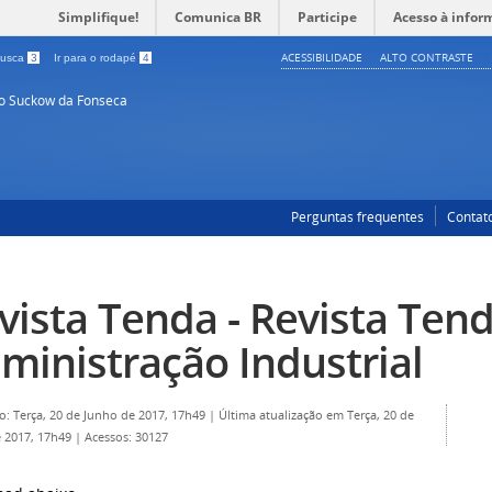
Simplifique!
Comunica BR
Participe
Acesso à infor
ACESSIBILIDADE
ALTO CONTRASTE
 busca
3
Ir para o rodapé
4
so Suckow da Fonseca
Perguntas frequentes
Contat
vista Tenda - Revista Ten
ministração Industrial
o: Terça, 20 de Junho de 2017, 17h49
|
Última atualização em Terça, 20 de
 2017, 17h49
|
Acessos: 30127