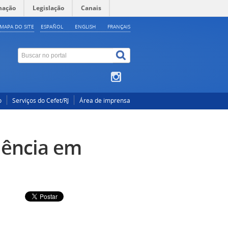
mação
Legislação
Canais
MAPA DO SITE
ESPAÑOL
ENGLISH
FRANÇAIS
o
Serviços do Cefet/RJ
Área de imprensa
dência em