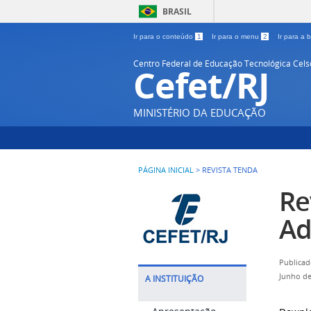
BRASIL
Ir para o conteúdo
1
Ir para o menu
2
Ir para a
Centro Federal de Educação Tecnológica Cel
Cefet/RJ
MINISTÉRIO DA EDUCAÇÃO
PÁGINA INICIAL
>
REVISTA TENDA
Re
Ad
Publicad
Junho de
A INSTITUIÇÃO