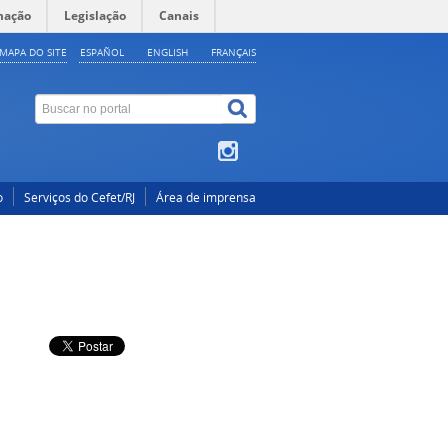
mação
Legislação
Canais
MAPA DO SITE
ESPAÑOL
ENGLISH
FRANÇAIS
o
Serviços do Cefet/RJ
Área de imprensa