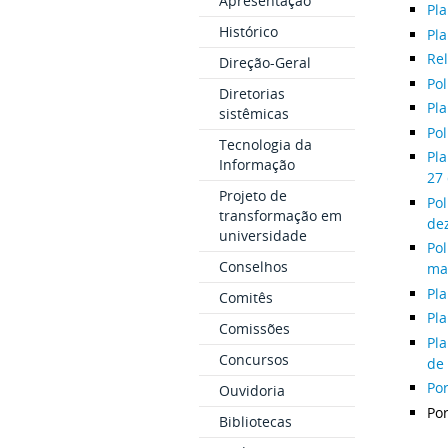
Apresentação
Pla
Histórico
Pla
Rel
Direção-Geral
Pol
Diretorias
Pl
sistêmicas
Pol
Tecnologia da
Pla
Informação
27
Projeto de
Po
transformação em
de
universidade
Pol
Conselhos
ma
Pla
Comitês
Pl
Comissões
Pla
Concursos
de
Po
Ouvidoria
Por
Bibliotecas