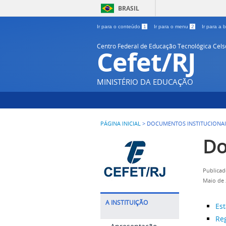
BRASIL
Ir para o conteúdo
1
Ir para o menu
2
Ir para a
Centro Federal de Educação Tecnológica Cel
Cefet/RJ
MINISTÉRIO DA EDUCAÇÃO
PÁGINA INICIAL
>
DOCUMENTOS INSTITUCIONAI
Do
Publicad
Maio de 
A INSTITUIÇÃO
Est
Re