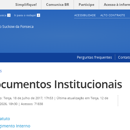
Simplifique!
Comunica BR
Participe
Acesso à infor
ACESSIBILIDADE
ALTO CONTRASTE
 busca
3
Ir para o rodapé
4
so Suckow da Fonseca
Perguntas frequentes
Contat
S
cumentos Institucionais
o: Terça, 18 de Julho de 2017, 17h53
|
Última atualização em Terça, 12 de
2026, 18h30
|
Acessos: 71838
atuto
gimento Interno