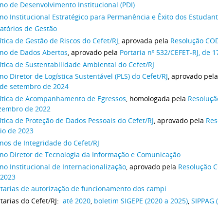
no de Desenvolvimento Institucional (PDI)
no Institucional Estratégico para Permanência e Êxito dos Estudan
atórios de Gestão
ítica de Gestão de Riscos do Cefet/RJ
, aprovada pela
Resolução COD
ano de Dados Abertos
, aprovado pela
Portaria nº 532/CEFET-RJ, de 
ítica de Sustentabilidade Ambiental do Cefet/RJ
no Diretor de Logística Sustentável (PLS) do Cefet/RJ
, aprovado pel
 de setembro de 2024
lítica de Acompanhamento de Egressos
, homologada pela
Resoluçã
zembro de 2022
ítica de Proteção de Dados Pessoais do Cefet/RJ
, aprovado pela
Res
io de 2023
nos de Integridade do Cefet/RJ
ano Diretor de Tecnologia da Informação e Comunicação
no Institucional de Internacionalização
, aprovado pela
Resolução C
 2023
rtarias de autorização de funcionamento dos campi
tarias do Cefet/RJ:
até 2020
,
boletim SIGEPE (2020 a 2025)
,
SIPPAG 