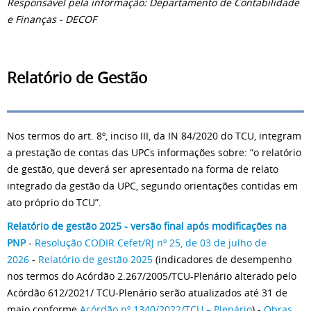
Responsável pela informação: Departamento de Contabilidade
e Finanças - DECOF
Relatório de Gestão
Nos termos do art. 8º, inciso III, da IN 84/2020 do TCU, integram
a prestação de contas das UPCs informações sobre: “o relatório
de gestão, que deverá ser apresentado na forma de relato
integrado da gestão da UPC, segundo orientações contidas em
ato próprio do TCU”.
Relatório de gestão 2025 - versão final após modificações na
PNP
-
Resolução CODIR Cefet/RJ nº 25, de 03 de julho de
2026
-
Relatório de gestão 2025
(indicadores d
e desempenho
nos termos do Acórdão 2.267/2005/TCU-Plenário alterado pelo
Acórdão 612/2021/ TCU-Plenário serão atualizados até 31 de
maio
conforme
Acórdão nº 1340/2022/TCU – Plenário
)
-
Obras