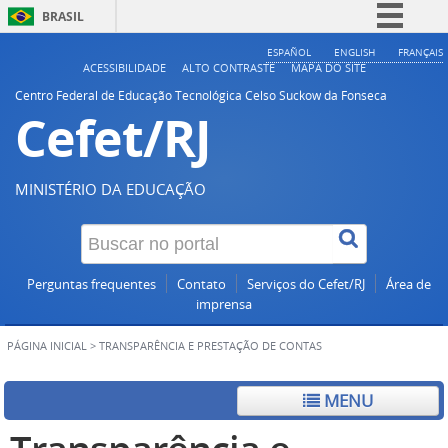
BRASIL
Simplifique!
ESPAÑOL
ENGLISH
FRANÇAIS
ACESSIBILIDADE
ALTO CONTRASTE
MAPA DO SITE
Comunica BR
Centro Federal de Educação Tecnológica Celso Suckow da Fonseca
Cefet/RJ
Participe
Acesso à informação
Legislação
MINISTÉRIO DA EDUCAÇÃO
Canais
Perguntas frequentes
Contato
Serviços do Cefet/RJ
Área de
imprensa
PÁGINA INICIAL
>
TRANSPARÊNCIA E PRESTAÇÃO DE CONTAS
MENU