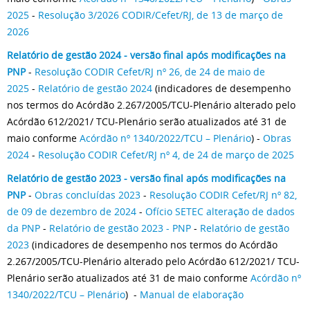
2025
-
Resolução 3/2026 CODIR/Cefet/RJ, de 13 de março de
2026
Relatório de gestão 2024 - versão final após modificações na
PNP
-
Resolução CODIR Cefet/RJ nº 26, de 24 de maio de
2025
-
Relatório de gestão 2024
(indicadores d
e desempenho
nos termos do Acórdão 2.267/2005/TCU-Plenário alterado pelo
Acórdão 612/2021/ TCU-Plenário serão atualizados até 31 de
maio
conforme
Acórdão nº 1340/2022/TCU – Plenário
)
-
Obras
2024
-
Resolução CODIR Cefet/RJ nº 4, de 24 de março de 2025
Relatório de gestão 2023 - versão final após modificações na
PNP
-
Obras concluídas 2023
-
Resolução CODIR Cefet/RJ nº 82,
de 09 de dezembro de 2024
-
Ofício SETEC alteração de dados
da PNP
-
Relatório de gestão 2023 - PNP
-
Relatório de gestão
2023
(indicadores d
e desempenho nos termos do Acórdão
2.267/2005/TCU-Plenário alterado pelo Acórdão 612/2021/ TCU-
Plenário serão atualizados até 31 de maio
conforme
Acórdão nº
1340/2022/TCU – Plenário
) -
Manual de elaboração