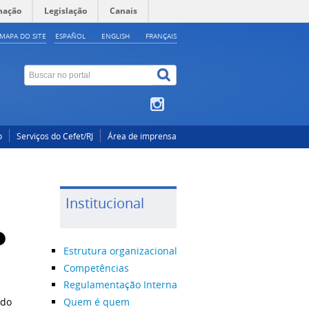
mação
Legislação
Canais
MAPA DO SITE
ESPAÑOL
ENGLISH
FRANÇAIS
o
Serviços do Cefet/RJ
Área de imprensa
Institucional
Estrutura organizacional
Competências
Regulamentação Interna
Quem é quem
 do