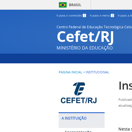
BRASIL
Ir para o conteúdo
1
Ir para o menu
2
Ir para a
Centro Federal de Educação Tecnológica Cel
Cefet/RJ
MINISTÉRIO DA EDUCAÇÃO
PÁGINA INICIAL
>
INSTITUCIONAL
In
Publicad
atualiza
A INSTITUIÇÃO
Nesta 