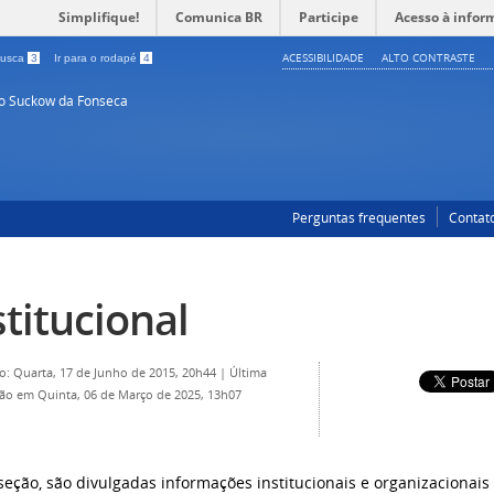
Simplifique!
Comunica BR
Participe
Acesso à infor
ACESSIBILIDADE
ALTO CONTRASTE
 busca
3
Ir para o rodapé
4
so Suckow da Fonseca
Perguntas frequentes
Contat
stitucional
o: Quarta, 17 de Junho de 2015, 20h44
|
Última
ção em Quinta, 06 de Março de 2025, 13h07
seção, são divulgadas informações institucionais e organizacionais