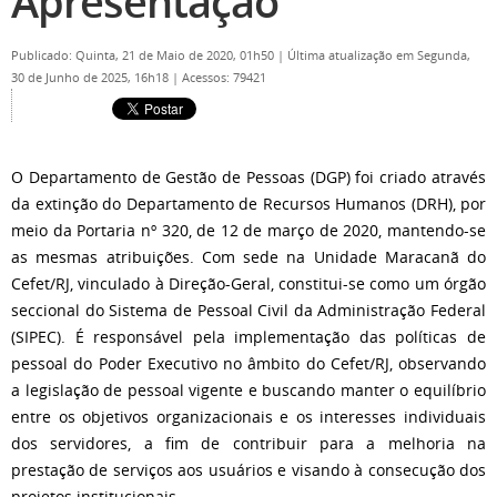
Apresentação
Publicado: Quinta, 21 de Maio de 2020, 01h50
|
Última atualização em Segunda,
30 de Junho de 2025, 16h18
|
Acessos: 79421
O Departamento de Gestão de Pessoas (DGP) foi criado através
da extinção do Departamento de Recursos Humanos (DRH), por
meio da Portaria nº 320, de 12 de março de 2020, mantendo-se
as mesmas atribuições. Com sede na Unidade Maracanã do
Cefet/RJ, vinculado à Direção-Geral, constitui-se como um órgão
seccional do Sistema de Pessoal Civil da Administração Federal
(SIPEC). É responsável pela implementação das políticas de
pessoal do Poder Executivo no âmbito do Cefet/RJ, observando
a legislação de pessoal vigente e buscando manter o equilíbrio
entre os objetivos organizacionais e os interesses individuais
dos servidores, a fim de contribuir para a melhoria na
prestação de serviços aos usuários e visando à consecução dos
projetos institucionais.