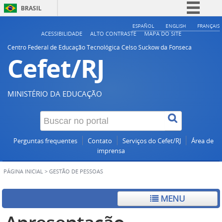
BRASIL
Simplifique!
ESPAÑOL
ENGLISH
FRANÇAIS
ACESSIBILIDADE
ALTO CONTRASTE
MAPA DO SITE
Comunica BR
Centro Federal de Educação Tecnológica Celso Suckow da Fonseca
Cefet/RJ
Participe
Acesso à informação
Legislação
MINISTÉRIO DA EDUCAÇÃO
Canais
Perguntas frequentes
Contato
Serviços do Cefet/RJ
Área de
imprensa
PÁGINA INICIAL
>
GESTÃO DE PESSOAS
MENU