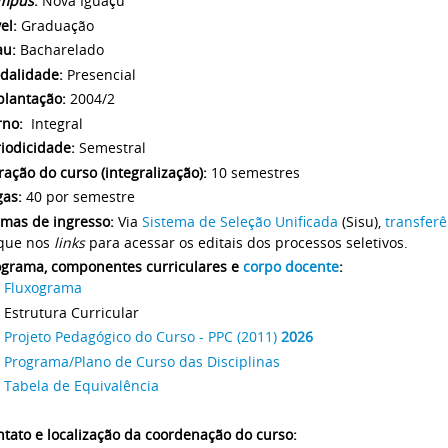
mpus
:
Nova Iguaçu
el:
Graduação
au:
Bacharelado
dalidade:
Presencial
plantação:
2004/2
rno:
Integral
riodicidade:
Semestral
ação do curso (integralização):
10 semestres
gas:
40 por semestre
rmas de ingresso:
Via
Sistema de Seleção Unificada
(Sisu),
transferê
ique nos
links
para acessar os editais dos processos seletivos.
ograma, componentes curriculares e
corpo docente
:
Fluxograma
Estrutura Curricular
Projeto Pedagógico do Curso - PPC (2011)
2026
Programa/Plano de Curso das Disciplinas
Tabela de Equivalência
tato e localização da coordenação do curso: