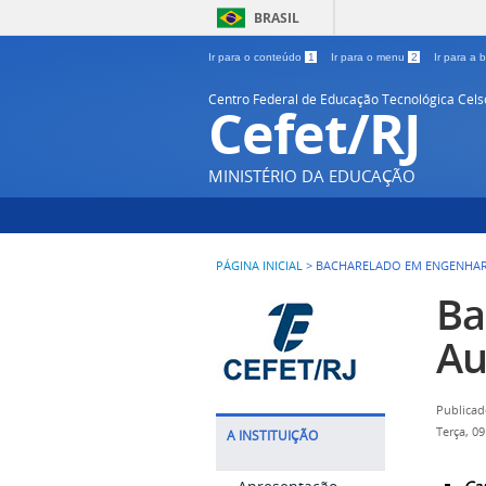
BRASIL
Ir para o conteúdo
1
Ir para o menu
2
Ir para a
Centro Federal de Educação Tecnológica Cel
Cefet/RJ
MINISTÉRIO DA EDUCAÇÃO
PÁGINA INICIAL
>
BACHARELADO EM ENGENHAR
Ba
Au
Publicad
Terça, 0
A INSTITUIÇÃO