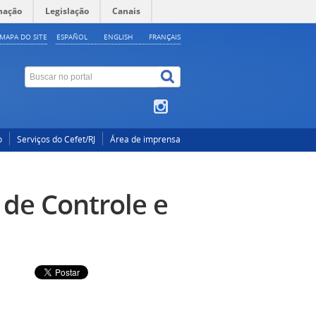
mação
Legislação
Canais
MAPA DO SITE
ESPAÑOL
ENGLISH
FRANÇAIS
o
Serviços do Cefet/RJ
Área de imprensa
de Controle e