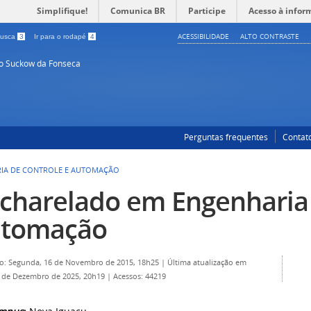
Simplifique!
Comunica BR
Participe
Acesso à infor
ACESSIBILIDADE
ALTO CONTRASTE
 busca
3
Ir para o rodapé
4
so Suckow da Fonseca
Perguntas frequentes
Contat
IA DE CONTROLE E AUTOMAÇÃO
charelado em Engenharia 
tomação
o: Segunda, 16 de Novembro de 2015, 18h25
|
Última atualização em
9 de Dezembro de 2025, 20h19
|
Acessos: 44219