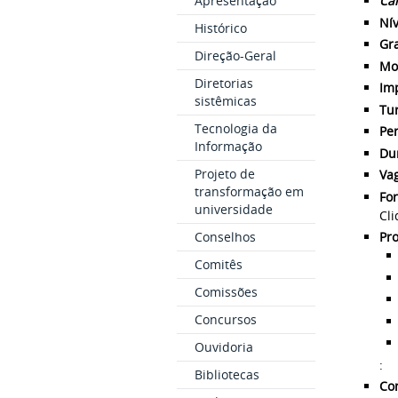
Apresentação
Ca
Nív
Histórico
Gr
Direção-Geral
Mo
Diretorias
Im
sistêmicas
Tu
Tecnologia da
Pe
Informação
Dur
Projeto de
Va
transformação em
Fo
universidade
Cl
Conselhos
Pr
Comitês
Comissões
Concursos
Ouvidoria
:
Bibliotecas
Con