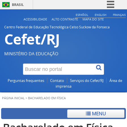
BRASIL
Simplifique!
ESPAÑOL
ENGLISH
FRANÇAIS
ACESSIBILIDADE
ALTO CONTRASTE
MAPA DO SITE
Comunica BR
Centro Federal de Educação Tecnológica Celso Suckow da Fonseca
Cefet/RJ
Participe
Acesso à informação
Legislação
MINISTÉRIO DA EDUCAÇÃO
Canais
Perguntas frequentes
Contato
Serviços do Cefet/RJ
Área de
imprensa
PÁGINA INICIAL
>
BACHARELADO EM FÍSICA
MENU