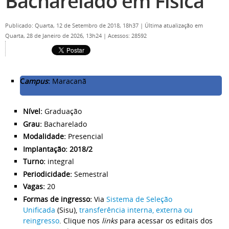
Bacharelado em Física
Publicado: Quarta, 12 de Setembro de 2018, 18h37
|
Última atualização em
Quarta, 28 de Janeiro de 2026, 13h24
|
Acessos: 28592
C
ampus
:
Maracanã
Nível:
Graduação
Grau:
Bacharelado
Modalidade:
Presencial
Implantação: 2018/2
Turno:
integral
Periodicidade:
Semestral
Vagas:
20
Formas de ingresso:
Via
Sistema de Seleção
Unificada
(Sisu),
transferência interna, externa ou
reingresso
. Clique nos
links
para acessar os editais dos