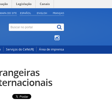
mação
Legislação
Canais
MAPA DO SITE
ESPAÑOL
ENGLISH
FRANÇAIS
o
Serviços do Cefet/RJ
Área de imprensa
rangeiras
ternacionais