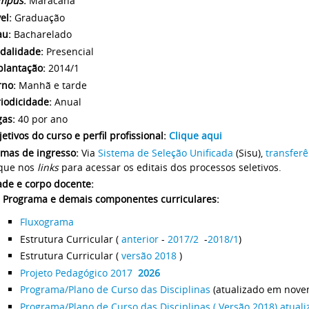
mpus
:
Maracanã
el:
Graduação
au:
Bacharelado
dalidade:
Presencial
plantação:
2014/1
rno:
Manhã e tarde
iodicidade:
Anual
gas:
40 por ano
etivos do curso e perfil profissional:
Clique aqui
rmas de ingresso:
Via
Sistema de Seleção Unificada
(Sisu),
transferê
ique nos
links
para acessar os editais dos processos seletivos.
ade e corpo docente:
Programa e demais componentes curriculares:
Fluxograma
Estrutura Curricular (
anterior
-
2017/2
-
2018/1
)
Estrutura Curricular (
versão 2018
)
Projeto Pedagógico 2017
2026
Programa/Plano de Curso das Disciplinas
(atualizado em nove
Programa/Plano de Curso das Disciplinas ( Versão 2018)
atuali