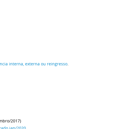
ncia interna, externa ou reingresso
.
mbro/2017)
zado jan/2020