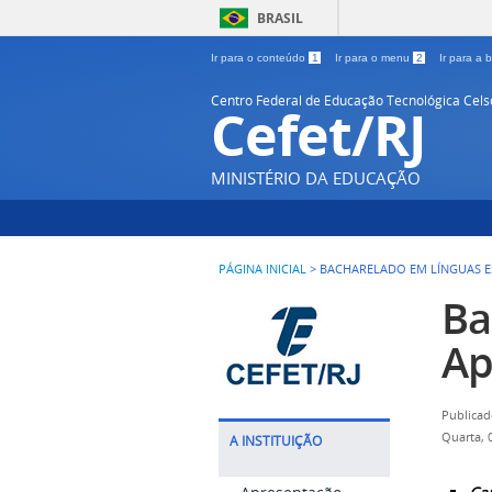
BRASIL
Ir para o conteúdo
1
Ir para o menu
2
Ir para a
Centro Federal de Educação Tecnológica Cel
Cefet/RJ
MINISTÉRIO DA EDUCAÇÃO
PÁGINA INICIAL
>
BACHARELADO EM LÍNGUAS E
Ba
Ap
Publicad
Quarta, 
A INSTITUIÇÃO