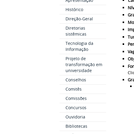
Apresentação
Ca
Nív
Histórico
Gr
Direção-Geral
Mo
Diretorias
Im
sistêmicas
Tu
Tecnologia da
Per
Informação
Va
Projeto de
Obj
transformação em
Fo
universidade
Cl
Conselhos
Gr
Comitês
Comissões
Concursos
Ouvidoria
Bibliotecas