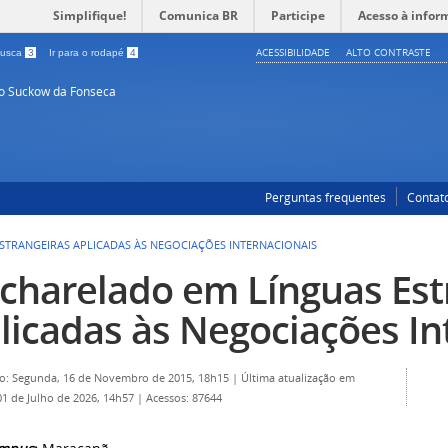
Simplifique!
Comunica BR
Participe
Acesso à infor
ACESSIBILIDADE
ALTO CONTRASTE
 busca
3
Ir para o rodapé
4
so Suckow da Fonseca
Perguntas frequentes
Contat
STRANGEIRAS APLICADAS ÀS NEGOCIAÇÕES INTERNACIONAIS
charelado em Línguas Est
licadas às Negociações In
o: Segunda, 16 de Novembro de 2015, 18h15
|
Última atualização em
01 de Julho de 2026, 14h57
|
Acessos: 87644