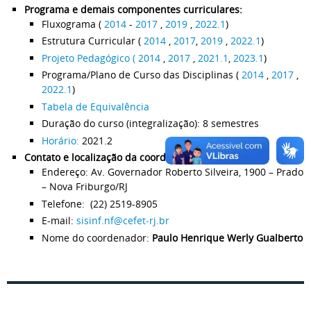
Programa e demais componentes curriculares:
Fluxograma (
2014
-
2017
,
2019
,
2022.1
)
Estrutura Curricular (
2014
,
2017
,
2019
,
2022.1
)
Projeto Pedagógico ( 2014
,
2017
,
2021.1
,
2023.1
)
Programa/Plano de Curso das Disciplinas (
2014
,
2017
,
2022.1
)
Tabela de Equivalência
Duração do curso (integralização): 8 semestres
Horário:
2021.2
Contato e localização da coordenação do curso:
Endereço: Av. Governador Roberto Silveira, 1900 – Prado
– Nova Friburgo/RJ
Telefone: (22) 2519-8905
E-mail:
sisinf.nf@cefet-rj.br
Nome do coordenador:
Paulo Henrique Werly Gualberto