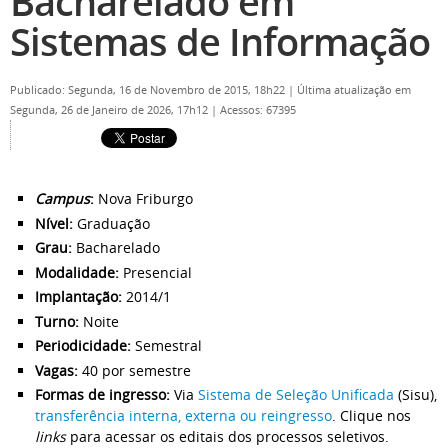
Bacharelado em
Sistemas de Informação
Publicado: Segunda, 16 de Novembro de 2015, 18h22
|
Última atualização em
Segunda, 26 de Janeiro de 2026, 17h12
|
Acessos: 67395
Campus
:
Nova Friburgo
Nível:
Graduação
Grau:
Bacharelado
Modalidade:
Presencial
Implantação:
2014/1
Turno:
Noite
Periodicidade:
Semestral
Vagas:
40 por semestre
Formas de ingresso:
Via
Sistema de Seleção Unificada
(Sisu),
transferência interna, externa ou reingresso
. Clique nos
links
para acessar os editais dos processos seletivos.