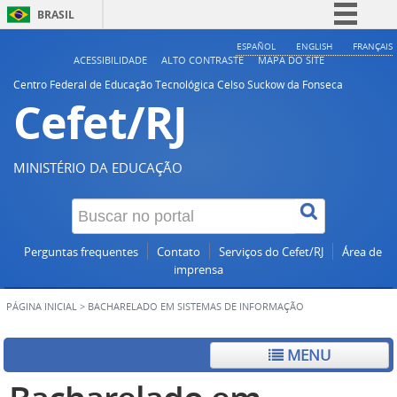
BRASIL
Simplifique!
ESPAÑOL
ENGLISH
FRANÇAIS
ACESSIBILIDADE
ALTO CONTRASTE
MAPA DO SITE
Comunica BR
Centro Federal de Educação Tecnológica Celso Suckow da Fonseca
Cefet/RJ
Participe
Acesso à informação
Legislação
MINISTÉRIO DA EDUCAÇÃO
Canais
Perguntas frequentes
Contato
Serviços do Cefet/RJ
Área de
imprensa
PÁGINA INICIAL
>
BACHARELADO EM SISTEMAS DE INFORMAÇÃO
MENU