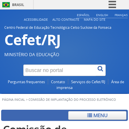
BRASIL
Simplifique!
ESPAÑOL
ENGLISH
FRANÇAIS
ACESSIBILIDADE
ALTO CONTRASTE
MAPA DO SITE
Comunica BR
Centro Federal de Educação Tecnológica Celso Suckow da Fonseca
Cefet/RJ
Participe
Acesso à informação
Legislação
MINISTÉRIO DA EDUCAÇÃO
Canais
Perguntas frequentes
Contato
Serviços do Cefet/RJ
Área de
imprensa
PÁGINA INICIAL
>
COMISSÃO DE IMPLANTAÇÃO DO PROCESSO ELETRÔNICO
MENU