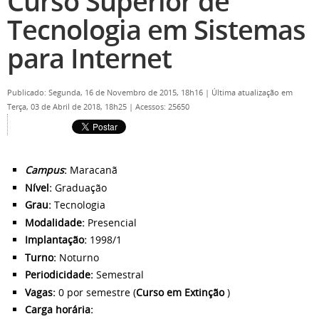
Curso Superior de
Tecnologia em Sistemas
para Internet
Publicado: Segunda, 16 de Novembro de 2015, 18h16
|
Última atualização em
Terça, 03 de Abril de 2018, 18h25
|
Acessos: 25650
Campus
:
Maracanã
Nível:
Graduação
Grau:
Tecnologia
Modalidade:
Presencial
Implantação:
1998/1
Turno:
Noturno
Periodicidade:
Semestral
Vagas:
0 por semestre (
Curso em Extinção
)
Carga horária: