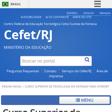
BRASIL
Simplifique!
ESPAÑOL
ENGLISH
FRANÇAIS
ACESSIBILIDADE
ALTO CONTRASTE
MAPA DO SITE
Comunica BR
Centro Federal de Educação Tecnológica Celso Suckow da Fonseca
Cefet/RJ
Participe
Acesso à informação
Legislação
MINISTÉRIO DA EDUCAÇÃO
Canais
Perguntas frequentes
Contato
Serviços do Cefet/RJ
Área de
imprensa
PÁGINA INICIAL
>
CURSO SUPERIOR DE TECNOLOGIA EM SISTEMAS PARA INTERNET
MENU