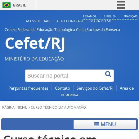
BRASIL
Simplifique!
ESPAÑOL
ENGLISH
FRANÇAIS
ACESSIBILIDADE
ALTO CONTRASTE
MAPA DO SITE
Comunica BR
Centro Federal de Educação Tecnológica Celso Suckow da Fonseca
Cefet/RJ
Participe
Acesso à informação
Legislação
MINISTÉRIO DA EDUCAÇÃO
Canais
Perguntas frequentes
Contato
Serviços do Cefet/RJ
Área de
imprensa
PÁGINA INICIAL
>
CURSO TÉCNICO EM AUTOMAÇÃO
MENU