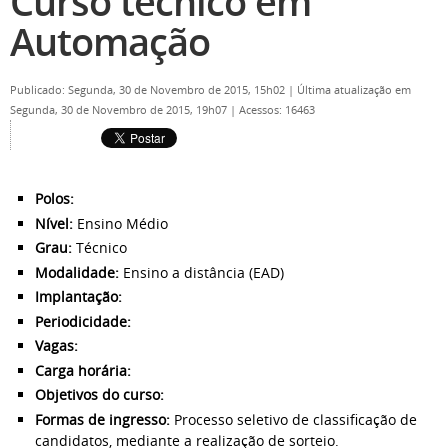
Curso técnico em
Automação
Publicado: Segunda, 30 de Novembro de 2015, 15h02
|
Última atualização em
Segunda, 30 de Novembro de 2015, 19h07
|
Acessos: 16463
Polos:
Nível:
Ensino Médio
Grau:
Técnico
Modalidade:
Ensino a distância (EAD)
Implantação:
Periodicidade:
Vagas:
Carga horária:
Objetivos do curso:
Formas de ingresso:
Processo seletivo de classificação de
candidatos, mediante a realização de sorteio.