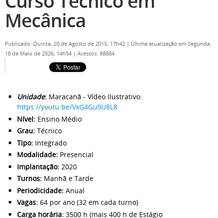
Curso Técnico em
Mecânica
Publicado: Quinta, 20 de Agosto de 2015, 17h42
|
Última atualização em Segunda,
18 de Maio de 2026, 14h54
|
Acessos: 88884
Unidade
:
Maracanã - Vídeo Ilustrativo:
https://youtu.be/VxG4Gu9U8L8
Nível:
Ensino Médio
Grau:
Técnico
Tipo:
Integrado
Modalidade:
Presencial
Implantação:
2020
Turnos:
Manhã e Tarde
Periodicidade:
Anual
Vagas:
64 por ano (32 em cada turno)
Carga horária:
3500 h (mais 400 h de Estágio