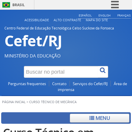
BRASIL
Simplifique!
ESPAÑOL
ENGLISH
FRANÇAIS
ACESSIBILIDADE
ALTO CONTRASTE
MAPA DO SITE
Comunica BR
Centro Federal de Educação Tecnológica Celso Suckow da Fonseca
Cefet/RJ
Participe
Acesso à informação
Legislação
MINISTÉRIO DA EDUCAÇÃO
Canais
Perguntas frequentes
Contato
Serviços do Cefet/RJ
Área de
imprensa
PÁGINA INICIAL
>
CURSO TÉCNICO DE MECÂNICA
MENU