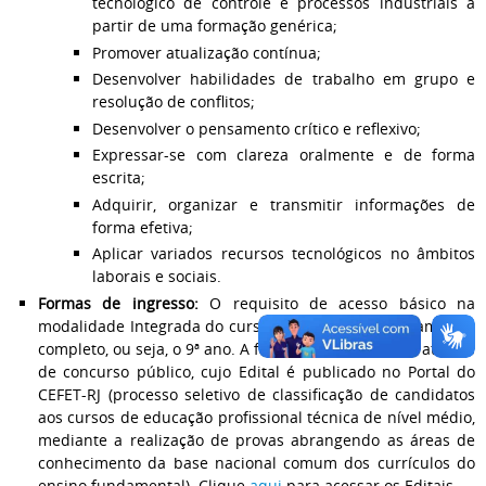
tecnológico de controle e processos industriais a
partir de uma formação genérica;
Promover atualização contínua;
Desenvolver habilidades de trabalho em grupo e
resolução de conflitos;
Desenvolver o pensamento crítico e reflexivo;
Expressar-se com clareza oralmente e de forma
escrita;
Adquirir, organizar e transmitir informações de
forma efetiva;
Aplicar variados recursos tecnológicos no âmbitos
laborais e sociais.
Formas de ingresso:
O requisito de acesso básico na
modalidade Integrada do curso é ter o ensino fundamental
completo, ou seja, o 9ª ano. A forma de acesso dá-se através
de concurso público, cujo Edital é publicado no Portal do
CEFET-RJ (processo seletivo de classificação de candidatos
aos cursos de educação profissional técnica de nível médio,
mediante a realização de provas abrangendo as áreas de
conhecimento da base nacional comum dos currículos do
ensino fundamental). Clique
aqui
para acessar os Editais.