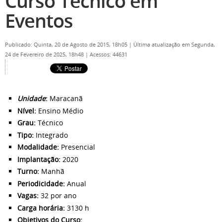
Curso Técnico em
Eventos
Publicado: Quinta, 20 de Agosto de 2015, 18h05
|
Última atualização em Segunda,
24 de Fevereiro de 2025, 18h48
|
Acessos: 44631
Unidade
:
Maracanã
Nível:
Ensino Médio
Grau:
Técnico
Tipo:
Integrado
Modalidade:
Presencial
Implantação:
2020
Turno:
Manhã
Periodicidade:
Anual
Vagas:
32 por ano
Carga horária:
3130 h
Objetivos do Curso: