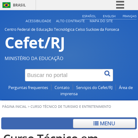
BRASIL
Simplifique!
ESPAÑOL
ENGLISH
FRANÇAIS
ACESSIBILIDADE
ALTO CONTRASTE
MAPA DO SITE
Comunica BR
Centro Federal de Educação Tecnológica Celso Suckow da Fonseca
Cefet/RJ
Participe
Acesso à informação
Legislação
MINISTÉRIO DA EDUCAÇÃO
Canais
Perguntas frequentes
Contato
Serviços do Cefet/RJ
Área de
imprensa
PÁGINA INICIAL
>
CURSO TÉCNICO DE TURISMO E ENTRETENIMENTO
MENU