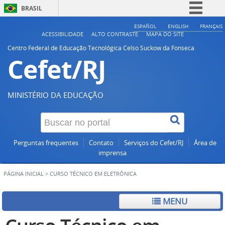
BRASIL
Simplifique!
ESPAÑOL
ENGLISH
FRANÇAIS
ACESSIBILIDADE
ALTO CONTRASTE
MAPA DO SITE
Comunica BR
Centro Federal de Educação Tecnológica Celso Suckow da Fonseca
Cefet/RJ
Participe
Acesso à informação
Legislação
MINISTÉRIO DA EDUCAÇÃO
Canais
Perguntas frequentes
Contato
Serviços do Cefet/RJ
Área de
imprensa
PÁGINA INICIAL
>
CURSO TÉCNICO EM ELETRÔNICA
MENU