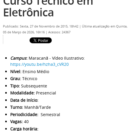
Curso Técnico em
Eletrônica
Publicado: Sexta, 27 de Novembro de 2015, 18h42
|
Última atualização em Quinta,
05 de Março de 2026, 16h16
|
Acessos: 24367
Campus
:
Maracanã - Vídeo Ilustrativo:
https://youtu.be/hzha3_cVR20
Nível:
Ensino Médio
Grau:
Técnico
Tipo:
Subsequente
Modalidade:
Presencial
Data de Início:
Turno:
Manhã/Tarde
Periodicidade:
Semestral
Vagas:
40
Carga horária: