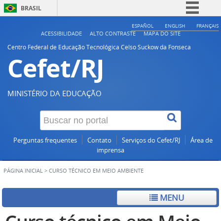
BRASIL
Simplifique!
ESPAÑOL
ENGLISH
FRANÇAIS
ACESSIBILIDADE
ALTO CONTRASTE
MAPA DO SITE
Comunica BR
Centro Federal de Educação Tecnológica Celso Suckow da Fonseca
Cefet/RJ
Participe
Acesso à informação
Legislação
MINISTÉRIO DA EDUCAÇÃO
Canais
Perguntas frequentes
Contato
Serviços do Cefet/RJ
Área de
imprensa
PÁGINA INICIAL
>
CURSO TÉCNICO EM MEIO AMBIENTE
MENU