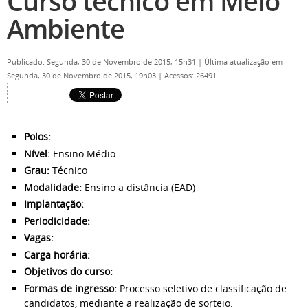
Curso técnico em Meio
Ambiente
Publicado: Segunda, 30 de Novembro de 2015, 15h31
|
Última atualização em
Segunda, 30 de Novembro de 2015, 19h03
|
Acessos: 26491
Polos:
Nível:
Ensino Médio
Grau:
Técnico
Modalidade:
Ensino a distância (EAD)
Implantação:
Periodicidade:
Vagas:
Carga horária:
Objetivos do curso:
Formas de ingresso:
Processo seletivo de classificação de
candidatos, mediante a realização de sorteio.