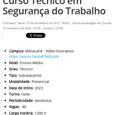
Curso Técnico em
Segurança do Trabalho
Publicado: Sexta, 27 de Novembro de 2015, 19h09
|
Última atualização em Quinta,
15 de Janeiro de 2026, 12h28
|
Acessos: 22169
Campus
:
Maracanã - Vídeo Ilustrativo:
https://youtu.be/p4E36tGuItk
Nível:
Ensino Médio
Grau:
Técnico
Tipo:
Subsequente
Modalidade:
Presencial
Data de Início:
2023
Turno:
noite
Periodicidade:
semestral
Vagas:
40
Carga horária:
1200 h