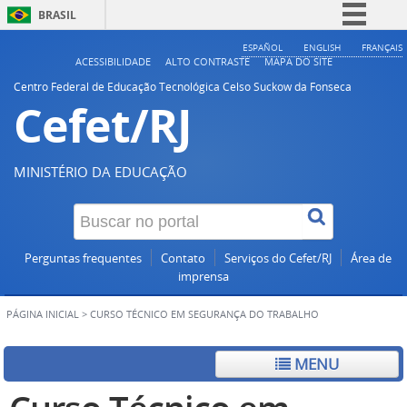
BRASIL
Simplifique!
ESPAÑOL
ENGLISH
FRANÇAIS
ACESSIBILIDADE
ALTO CONTRASTE
MAPA DO SITE
Comunica BR
Centro Federal de Educação Tecnológica Celso Suckow da Fonseca
Cefet/RJ
Participe
Acesso à informação
Legislação
MINISTÉRIO DA EDUCAÇÃO
Canais
Perguntas frequentes
Contato
Serviços do Cefet/RJ
Área de
imprensa
PÁGINA INICIAL
>
CURSO TÉCNICO EM SEGURANÇA DO TRABALHO
MENU