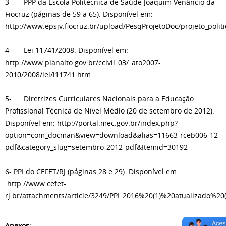
3- PPP da Escola Politécnica de Saúde Joaquim Venâncio da
Fiocruz (páginas de 59 a 65). Disponível em:
http://www.epsjv.fiocruz.br/upload/PesqProjetoDoc/projeto_polit
4- Lei 11741/2008. Disponível em:
http://www.planalto.gov.br/ccivil_03/_ato2007-
2010/2008/lei/l11741.htm
5- Diretrizes Curriculares Nacionais para a Educação
Profissional Técnica de Nível Médio (20 de setembro de 2012).
Disponível em: http://portal.mec.gov.br/index.php?
option=com_docman&view=download&alias=11663-rceb006-12-
pdf&category_slug=setembro-2012-pdf&Itemid=30192
6- PPI do CEFET/RJ (páginas 28 e 29). Disponível em:
http://www.cefet-
rj.br/attachments/article/3249/PPI_2016%20(1)%20atualizado%20
Anexos: