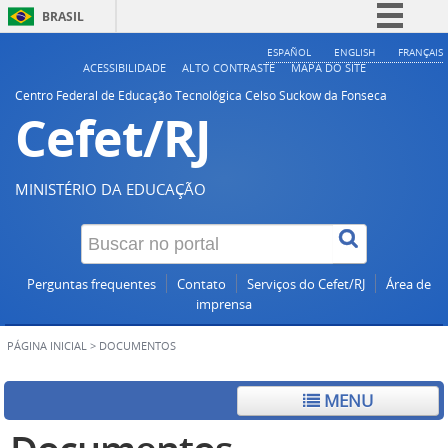
BRASIL
Simplifique!
ESPAÑOL
ENGLISH
FRANÇAIS
ACESSIBILIDADE
ALTO CONTRASTE
MAPA DO SITE
Comunica BR
Centro Federal de Educação Tecnológica Celso Suckow da Fonseca
Cefet/RJ
Participe
Acesso à informação
Legislação
MINISTÉRIO DA EDUCAÇÃO
Canais
Perguntas frequentes
Contato
Serviços do Cefet/RJ
Área de
imprensa
PÁGINA INICIAL
>
DOCUMENTOS
MENU