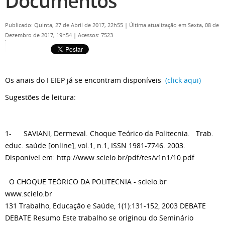
Documentos
Publicado: Quinta, 27 de Abril de 2017, 22h55
|
Última atualização em Sexta, 08 de
Dezembro de 2017, 19h54
|
Acessos: 7523
Os anais do I EIEP já se encontram disponíveis
(click aqui)
Sugestões de leitura:
1- SAVIANI, Dermeval. Choque Teórico da Politecnia. Trab.
educ. saúde [online], vol.1, n.1, ISSN 1981-7746. 2003.
Disponível em: http://www.scielo.br/pdf/tes/v1n1/10.pdf
O CHOQUE TEÓRICO DA POLITECNIA - scielo.br
www.scielo.br
131 Trabalho, Educação e Saúde, 1(1):131-152, 2003 DEBATE
DEBATE Resumo Este trabalho se originou do Seminário