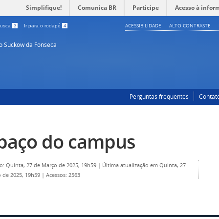
Simplifique!
Comunica BR
Participe
Acesso à infor
ACESSIBILIDADE
ALTO CONTRASTE
 busca
3
Ir para o rodapé
4
so Suckow da Fonseca
Perguntas frequentes
Contat
paço do campus
o: Quinta, 27 de Março de 2025, 19h59
|
Última atualização em Quinta, 27
 de 2025, 19h59
|
Acessos: 2563