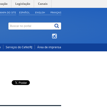
mação
Legislação
Canais
MAPA DO SITE
ESPAÑOL
ENGLISH
FRANÇAIS
o
Serviços do Cefet/RJ
Área de imprensa