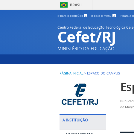
BRASIL
Ir para o conteúdo
1
Ir para o menu
2
Ir para a
Centro Federal de Educação Tecnológica Cel
Cefet/RJ
MINISTÉRIO DA EDUCAÇÃO
PÁGINA INICIAL
>
ESPAÇO DO CAMPUS
Es
Publicad
de Março
A INSTITUIÇÃO