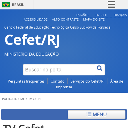
BRASIL
Simplifique!
ESPAÑOL
ENGLISH
FRANÇAIS
ACESSIBILIDADE
ALTO CONTRASTE
MAPA DO SITE
Comunica BR
Centro Federal de Educação Tecnológica Celso Suckow da Fonseca
Cefet/RJ
Participe
Acesso à informação
Legislação
MINISTÉRIO DA EDUCAÇÃO
Canais
Perguntas frequentes
Contato
Serviços do Cefet/RJ
Área de
imprensa
PÁGINA INICIAL
>
TV CEFET
MENU