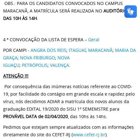
OBS.: PARA OS CANDIDATOS CONVOCADOS NO CAMPUS
MARACANÃ, A MATRÍCULA SERÁ REALIZADA NO
AUDITÓRIO 3,
DAS 10H ÀS 14H
.
4 ª CONVOCAÇÃO DA LISTA DE ESPERA –
Geral
POR CAMPI -
ANGRA DOS REIS
;
ITAGUAÍ
;
MARACANÃ
;
MARIA DA
GRAÇA
;
NOVA FRIBURGO
;
NOVA
IGUAÇU
;
PETRÓPOLIS
;
VALENÇA
.
ATENÇÃO !!!
Por consequência das inúmeras notícias referente ao COVID-
19, por facilidade do contágio em grande escala e rapidez pelo
vírus, nós decidimos
ADIAR
a matrícula dos novos alunos da
graduação EDITAL 19/2020 do SISU 1º SEMEMSTRE para
PROVÁVEL DATA de 02/04/2020
, das 10hs às 14hs.
Pedimos que estejam sempre atualizados com as informações
diretamente do site do CEFET-RJ (
www.cefet-rj.br
).