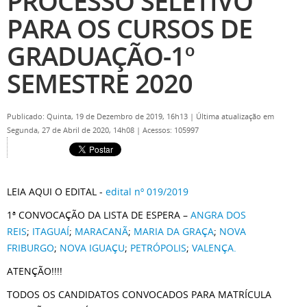
PROCESSO SELETIVO
PARA OS CURSOS DE
GRADUAÇÃO-1º
SEMESTRE 2020
Publicado: Quinta, 19 de Dezembro de 2019, 16h13
|
Última atualização em
Segunda, 27 de Abril de 2020, 14h08
|
Acessos: 105997
LEIA AQUI O EDITAL -
edital nº 019/2019
1ª CONVOCAÇÃO DA LISTA DE ESPERA –
ANGRA DOS
REIS
;
ITAGUAÍ
;
MARACANÃ
;
MARIA DA GRAÇA
;
NOVA
FRIBURGO
;
NOVA IGUAÇU
;
PETRÓPOLIS
;
VALENÇA.
ATENÇÃO!!!!
TODOS OS CANDIDATOS CONVOCADOS PARA MATRÍCULA