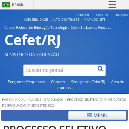
BRASIL
Simplifique!
ESPAÑOL
ENGLISH
FRANÇAIS
ACESSIBILIDADE
ALTO CONTRASTE
MAPA DO SITE
Comunica BR
Centro Federal de Educação Tecnológica Celso Suckow da Fonseca
Cefet/RJ
Participe
Acesso à informação
Legislação
MINISTÉRIO DA EDUCAÇÃO
Canais
Perguntas frequentes
Contato
Serviços do Cefet/RJ
Área de
imprensa
PÁGINA INICIAL
>
ALUNOS - GRADUAÇÃO
>
PROCESSO SELETIVO PARA OS CURSOS
DE GRADUAÇÃO-1º SEMESTRE 2020
MENU