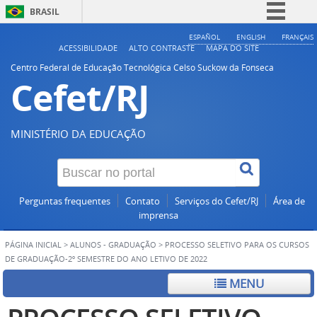
BRASIL
Simplifique!
ESPAÑOL
ENGLISH
FRANÇAIS
ACESSIBILIDADE
ALTO CONTRASTE
MAPA DO SITE
Comunica BR
Centro Federal de Educação Tecnológica Celso Suckow da Fonseca
Cefet/RJ
Participe
Acesso à informação
Legislação
MINISTÉRIO DA EDUCAÇÃO
Canais
Perguntas frequentes
Contato
Serviços do Cefet/RJ
Área de
imprensa
PÁGINA INICIAL
>
ALUNOS - GRADUAÇÃO
>
PROCESSO SELETIVO PARA OS CURSOS
DE GRADUAÇÃO-2º SEMESTRE DO ANO LETIVO DE 2022
MENU