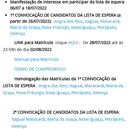
Manifestação de interesse em participar da lista de espera:
06/07 a 18/07/2022
1ª CONVOCAÇÃO DE CANDIDATOS DA LISTA DE ESPERA (a
partir de 26/07/2022):
Angra dos Reis
,
Itaguaí
,
Maracanã
,
Maria da Graça
,
Nova Friburgo
,
Nova Iguaçu
,
Petrópolis
,
Valença
LINK para Matrícula
: clique
AQUI
- De
28/07/2022
até às
23:59h do dia
02/08/2022
Manual para Matrícula
TERMO DE COMPROMISSO
Homologação das Matrículas da
1ª CONVOCAÇÃO da
LISTA DE ESPERA
:
Angra dos Reis
,
Itaguaí
,
Maracanã
,
Maria da
Graça
,
Nova Friburgo
,
Nova Iguaçu
,
Petrópolis
,
Valença
2ª CONVOCAÇÃO DE CANDIDATOS DA LISTA DE ESPERA:
Itaguaí
Maracanã
,
Maria da Graça
,
Nova Iguaçu
,
Petrópolis
,
Valença