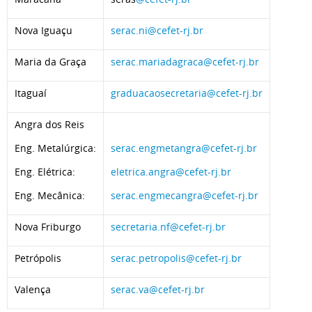
Nova Iguaçu
serac.ni@cefet-rj.br
Maria da Graça
serac.mariadagraca@cefet-rj.br
Itaguaí
graduacaosecretaria@cefet-rj.br
Angra dos Reis
Eng. Metalúrgica:
serac.engmetangra@cefet-rj.br
Eng. Elétrica:
eletrica.angra@cefet-rj.br
Eng. Mecânica:
serac.engmecangra@cefet-rj.br
Nova Friburgo
secretaria.nf@cefet-rj.br
Petrópolis
serac.petropolis@cefet-rj.br
Valença
serac.va@cefet-rj.br