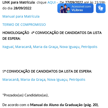
LINK para Matrícula
: clique
AQUI
- De
27/09/
2022
até às 23:59h
do dia
28/09/2022
Manual para Matrícula
TERMO DE COMPROMISSO
HOMOLOGAÇÃO
4
ª CONVOCAÇÃO DE CANDIDATOS DA LISTA
DE ESPERA:
Itaguaí
,
Maracanã
,
Maria da Graça
,
Nova Iguaçu
,
Petrópolis
5
ª CONVOCAÇÃO DE CANDIDATOS DA LISTA DE ESPERA:
Maracanã
;
Maria da Graça
;
Nova Iguaçu
;
Petrópolis
"Prezados(as) Candidatos(as),
De acordo com o
Manual do Aluno da Graduação (pág. 20)
,