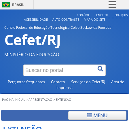
BRASIL
Simplifique!
ESPAÑOL
ENGLISH
FRANÇAIS
ACESSIBILIDADE
ALTO CONTRASTE
MAPA DO SITE
Comunica BR
Centro Federal de Educação Tecnológica Celso Suckow da Fonseca
Cefet/RJ
Participe
Acesso à informação
Legislação
MINISTÉRIO DA EDUCAÇÃO
Canais
Perguntas frequentes
Contato
Serviços do Cefet/RJ
Área de
imprensa
PÁGINA INICIAL
>
APRESENTAÇÃO
>
EXTENSÃO
MENU