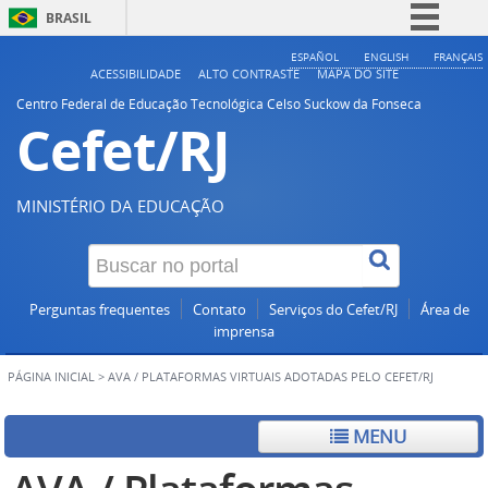
BRASIL
Simplifique!
ESPAÑOL
ENGLISH
FRANÇAIS
ACESSIBILIDADE
ALTO CONTRASTE
MAPA DO SITE
Comunica BR
Centro Federal de Educação Tecnológica Celso Suckow da Fonseca
Cefet/RJ
Participe
Acesso à informação
Legislação
MINISTÉRIO DA EDUCAÇÃO
Canais
Perguntas frequentes
Contato
Serviços do Cefet/RJ
Área de
imprensa
PÁGINA INICIAL
>
AVA / PLATAFORMAS VIRTUAIS ADOTADAS PELO CEFET/RJ
MENU