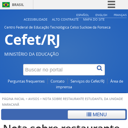
BRASIL
Simplifique!
ESPAÑOL
ENGLISH
FRANÇAIS
ACESSIBILIDADE
ALTO CONTRASTE
MAPA DO SITE
Comunica BR
Centro Federal de Educação Tecnológica Celso Suckow da Fonseca
Cefet/RJ
Participe
Acesso à informação
Legislação
MINISTÉRIO DA EDUCAÇÃO
Canais
Perguntas frequentes
Contato
Serviços do Cefet/RJ
Área de
imprensa
PÁGINA INICIAL
>
AVISOS
>
NOTA SOBRE RESTAURANTE ESTUDANTIL DA UNIDADE
MARACANÃ
MENU