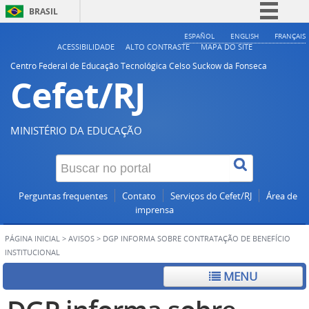
BRASIL
Simplifique!
ESPAÑOL
ENGLISH
FRANÇAIS
ACESSIBILIDADE
ALTO CONTRASTE
MAPA DO SITE
Comunica BR
Centro Federal de Educação Tecnológica Celso Suckow da Fonseca
Cefet/RJ
Participe
Acesso à informação
Legislação
MINISTÉRIO DA EDUCAÇÃO
Canais
Perguntas frequentes
Contato
Serviços do Cefet/RJ
Área de
imprensa
PÁGINA INICIAL
>
AVISOS
>
DGP INFORMA SOBRE CONTRATAÇÃO DE BENEFÍCIO
INSTITUCIONAL
MENU