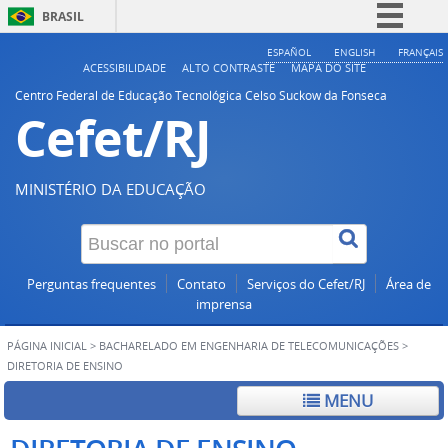
BRASIL
Simplifique!
ESPAÑOL
ENGLISH
FRANÇAIS
ACESSIBILIDADE
ALTO CONTRASTE
MAPA DO SITE
Comunica BR
Centro Federal de Educação Tecnológica Celso Suckow da Fonseca
Cefet/RJ
Participe
Acesso à informação
Legislação
MINISTÉRIO DA EDUCAÇÃO
Canais
Perguntas frequentes
Contato
Serviços do Cefet/RJ
Área de
imprensa
PÁGINA INICIAL
>
BACHARELADO EM ENGENHARIA DE TELECOMUNICAÇÕES
>
DIRETORIA DE ENSINO
MENU