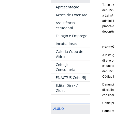
Tanto a 
Apresentação
denuncia
Ações de Extensão
à Lei nº
administ
Assistência
prática 
estudantil
decorrên
Estágio e Emprego
Incubadoras
EXCEÇÃ
Galeria Cubo de
A Instru
Vidro
direito 
Cefet Jr.
calunios
Consultoria
denuncia
Código 
ENACTUS Cefet/RJ
Denúnci
Edital Direx /
Gidac
discipli
consider
Crime pr
ALUNO
Pena Re