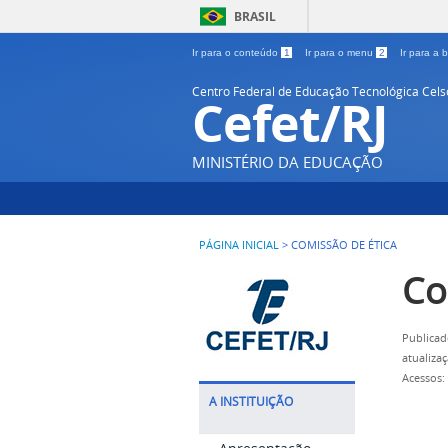
BRASIL
Ir para o conteúdo
1
Ir para o menu
2
Ir para a
Centro Federal de Educação Tecnológica Cel
Cefet/RJ
MINISTÉRIO DA EDUCAÇÃO
PÁGINA INICIAL
>
COMISSÃO DE ÉTICA
Co
Publicad
atualiza
Acessos:
A INSTITUIÇÃO