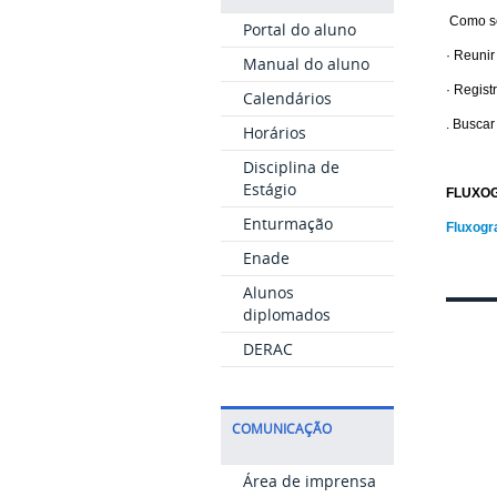
Como se
Portal do aluno
· Reunir
Manual do aluno
· Regist
Calendários
. Buscar
Horários
Disciplina de
Estágio
FLUXO
Enturmação
Fluxogr
Enade
Alunos
diplomados
DERAC
COMUNICAÇÃO
Área de imprensa