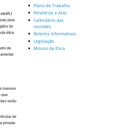
Plano de Trabalho
Relatórios e Atas
Cefet/RJ
Calendário das
osto pela
reuniões
rgãos do
uta ética
Boletins Informativos
Legislação
Minuto da Ética
adro de
ndamentar
.
os maiores
á que
tudes serão
rticular de
da privada