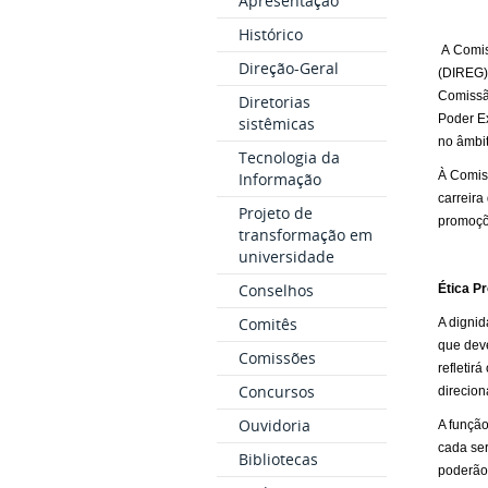
Apresentação
Histórico
A Comis
Direção-Geral
(DIREG)
Comissão
Diretorias
Poder E
sistêmicas
no âmbit
Tecnologia da
À Comis
Informação
carreira
Projeto de
promoçõe
transformação em
universidade
Conselhos
Ética Pr
Comitês
A dignid
que deve
Comissões
refletir
Concursos
direcion
Ouvidoria
A função
cada ser
Bibliotecas
poderão 