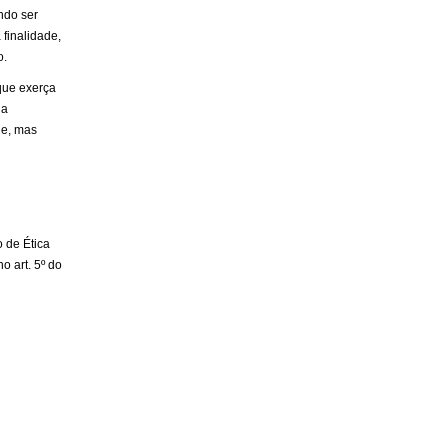
ndo ser
 finalidade,
o.
que exerça
na
de, mas
 de Ética
o art. 5º do