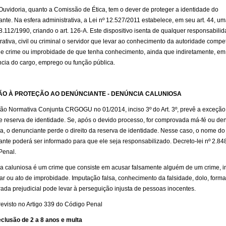
Ouvidoria, quanto a Comissão de Ética, tem o dever de proteger a identidade do
nte. Na esfera administrativa, a Lei nº 12.527/2011 estabelece, em seu art. 44, 
 8.112/1990, criando o art. 126-A. Este dispositivo isenta de qualquer responsabili
rativa, civil ou criminal o servidor que levar ao conhecimento da autoridade compe
de crime ou improbidade de que tenha conhecimento, ainda que indiretamente, em
cia do cargo, emprego ou função pública.
O À PROTEÇÃO AO DENÚNCIANTE - DENÚNCIA CALUNIOSA
ção Normativa Conjunta CRGOGU no 01/2014, inciso 3º do Art. 3º, prevê a exceção
de reserva de identidade. Se, após o devido processo, for comprovada má-fé ou d
a, o denunciante perde o direito da reserva de identidade. Nesse caso, o nome do
nte poderá ser informado para que ele seja responsabilizado. Decreto-lei nº 2.84
Penal.
a caluniosa é um crime que consiste em acusar falsamente alguém de um crime, i
nar ou ato de improbidade. Imputação falsa, conhecimento da falsidade, dolo, form
ada prejudicial pode levar à perseguição injusta de pessoas inocentes.
evisto no Artigo 339 do Código Penal
clusão de 2 a 8 anos e multa