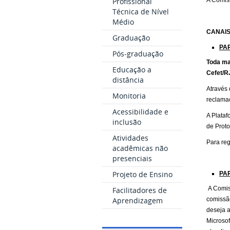
Profissional
A Comiss
Técnica de Nível
Médio
CANAIS
Graduação
PA
Pós-graduação
Toda ma
Educação a
Cefet/R
distância
Através 
Monitoria
reclamaç
Acessibilidade e
A Plata
inclusão
de Prot
Atividades
Para reg
acadêmicas não
presenciais
Projeto de Ensino
PA
A Comiss
Facilitadores de
Aprendizagem
comissã
deseja a
Microsof