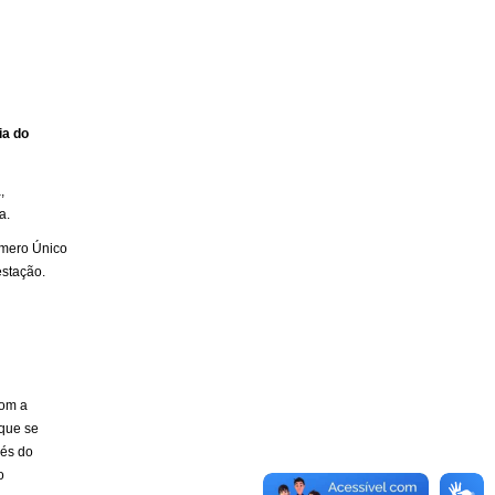
ia do
,
ma.
úmero Único
estação.
com a
ique se
vés do
o