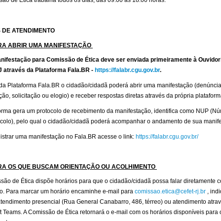
ão de Ética trabalha todos os dias, das 09:00 às 18:00 horas.
 DE ATENDIMENTO
RA ABRIR UMA MANIFESTAÇÃO
nifestação para Comissão de Ética deve ser enviada primeiramente à Ouvidor
J através da Plataforma Fala.BR -
https://falabr.cgu.gov.br
.
da Plataforma Fala.BR o cidadão/cidadã poderá abrir uma manifestação (denúncia
ão, solicitação ou elogio) e receber respostas diretas através da própria platafor
forma gera um protocolo de recebimento da manifestação, identifica como NUP (N
ocolo), pelo qual o cidadão/cidadã poderá acompanhar o andamento de sua manif
istrar uma manifestação no Fala.BR acesse o link:
https://falabr.cgu.gov.br/
RA OS QUE BUSCAM ORIENTAÇÃO OU ACOLHIMENTO
ão de Ética dispõe horários para que o cidadão/cidadã possa falar diretamente 
o. Para marcar um horário encaminhe e-mail para
comissao.etica@cefet-rj.br
, ind
tendimento presencial (Rua General Canabarro, 486, térreo) ou atendimento atra
t Teams. A Comissão de Ética retornará o e-mail com os horários disponíveis para 