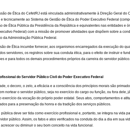
são de Ética do Cefet/RJ está vinculada administrativamente à Direção Geral do 
 e tecnicamente ao Sistema de Gestão de Ética do Poder Executivo Federal (comp
 de Ética Pública da Presidência da República e equivalentes nas entidades e ó
xecutivo Federal) com a missão de promover atividades que dispõem sobre a cond
o da Administração Pública Federal.
são de Ética incumbe fornecer, aos organismos encarregados da execução do qu
 dos servidores, os registros sobre sua conduta ética, para o efeito de instruir e fu
s e para todos os demais procedimentos próprios da carreira do servidor público
ofissional do Servidor Público Civil do Poder Executivo Federal
ade, o decoro, o zelo, a eficácia e a consciência dos princípios morais são primad
m nortear o servidor público, seja no exercício do cargo ou função, ou fora dele, j
á o exercício da vocação do próprio poder estatal. Seus atos, comportamentos e ati
ados para a preservação da honra e da tradição dos serviços públicos.
 pública deve ser tida como exercício profissional e, portanto, se integra na vida pa
vidor público. Assim, os fatos e atos verificados na conduta do dia a dia em sua vi
acrescer ou diminuir o seu bom conceito na vida funcional.