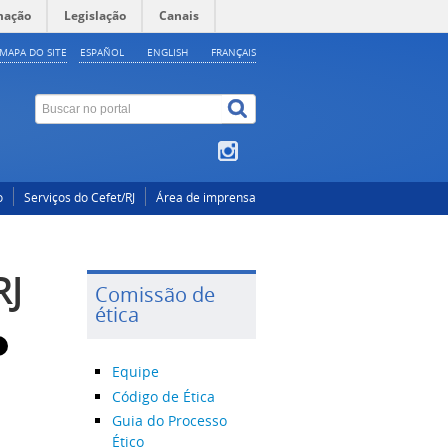
mação
Legislação
Canais
MAPA DO SITE
ESPAÑOL
ENGLISH
FRANÇAIS
o
Serviços do Cefet/RJ
Área de imprensa
RJ
Comissão de
ética
Equipe
Código de Ética
Guia do Processo
Ético