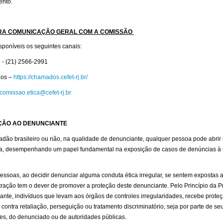
ento.
RA COMUNICAÇÃO GERAL COM A COMISSÃO
sponíveis os seguintes canais:
 - (21) 2566-2991
os –
https://chamados.cefet-rj.br/
comissao.etica@cefet-rj.br
ÇÃO AO DENUNCIANTE
adão brasileiro ou não, na qualidade de denunciante, qualquer pessoa pode abri
a, desempenhando um papel fundamental na exposição de casos de denúncias à
.
essoas, ao decidir denunciar alguma conduta ética irregular, se sentem expostas a 
ração tem o dever de promover a proteção deste denunciante. Pelo Princípio da P
nte, indivíduos que levam aos órgãos de controles irregularidades, recebe prote
 contra retaliação, perseguição ou tratamento discriminatório, seja por parte de se
es, do denunciado ou de autoridades públicas.