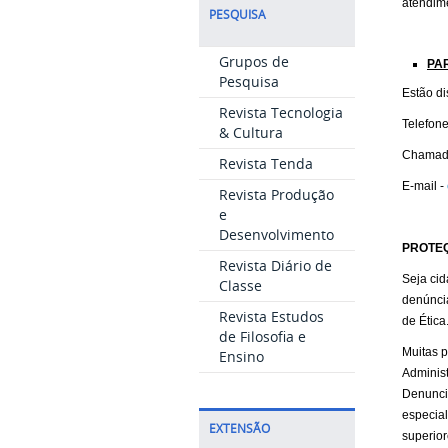
atendim
PESQUISA
Grupos de
PA
Pesquisa
Estão di
Revista Tecnologia
Telefone
& Cultura
Chamad
Revista Tenda
E-mail -
Revista Produção
e
Desenvolvimento
PROTE
Revista Diário de
Seja cid
Classe
denúnci
Revista Estudos
de Ética
de Filosofia e
Muitas p
Ensino
Administ
Denuncia
especial
EXTENSÃO
superior