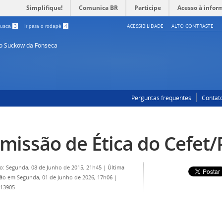
Simplifique!
Comunica BR
Participe
Acesso à infor
ACESSIBILIDADE
ALTO CONTRASTE
 busca
3
Ir para o rodapé
4
so Suckow da Fonseca
Perguntas frequentes
Contat
missão de Ética do Cefet/
o: Segunda, 08 de Junho de 2015, 21h45
|
Última
ção em Segunda, 01 de Junho de 2026, 17h06
|
 13905