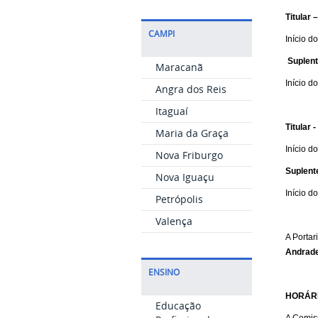
Titular 
CAMPI
Início
Suplent
Maracanã
Início
Angra dos Reis
Itaguaí
Titular 
Maria da Graça
Início
Nova Friburgo
Suplent
Nova Iguaçu
Início
Petrópolis
Valença
A Portar
Andrad
ENSINO
HORÁR
Educação