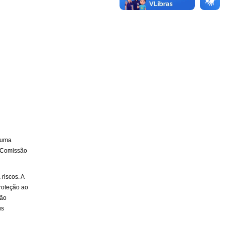
r uma
 Comissão
riscos. A
roteção ao
ção
us