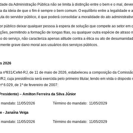
dade da Administração Pública não se limita à distinção entre o bem e o mal, deve
a da ideia de que o fim é sempre o bem comum. O equilíbrio entre a legalidade e a
ta do servidor público, é que poderá consolidar a moralidade do ato administrativ
or público deixar qualquer pessoa à espera de solução que compete ao setor em 
ções, permitindo a formação de longas filas, ou qualquer outra espécie de atraso 
o do serviço, não caracteriza apenas atitude contra a ética ou ato de desumanida
lmente grave dano moral aos usuários dos serviços públicos.
as 2026
ia nº831/Cefet-RJ, de 11 de maio de 2026, estabeleceu a composição da Comissão
/RJ, cuja presidência será exercida pelo primeiro titular, tendo em vista o disposto n
nº 6.029, de 1º de fevereiro de 2007:
(Presidente) – Amilton Ferreira da Silva Júnior
 do mandato: 11/05/2026 Término do mandato: 11/05/2029
e - Janaína Veiga
 do mandato: 11/05/2026 Término do mandato: 11/05/2029