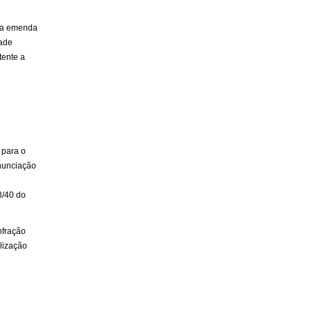
uma emenda
dade
tente a
 para o
enunciação
8/40 do
nfração
alização