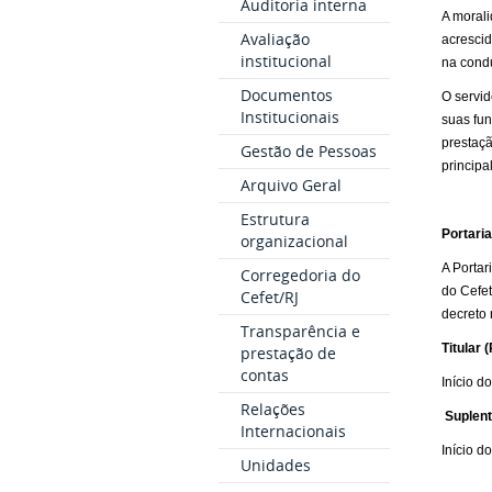
Auditoria interna
A morali
Avaliação
acrescid
institucional
na condu
Documentos
O servid
Institucionais
suas fun
prestaçã
Gestão de Pessoas
principa
Arquivo Geral
Estrutura
Portari
organizacional
A Portar
Corregedoria do
do Cefet
Cefet/RJ
decreto 
Transparência e
Titular 
prestação de
contas
Início
Relações
Suplent
Internacionais
Início
Unidades