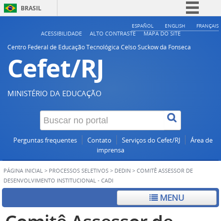
BRASIL
Simplifique!
ESPAÑOL
ENGLISH
FRANÇAIS
ACESSIBILIDADE
ALTO CONTRASTE
MAPA DO SITE
Comunica BR
Centro Federal de Educação Tecnológica Celso Suckow da Fonseca
Cefet/RJ
Participe
Acesso à informação
Legislação
MINISTÉRIO DA EDUCAÇÃO
Canais
Perguntas frequentes
Contato
Serviços do Cefet/RJ
Área de
imprensa
PÁGINA INICIAL
>
PROCESSOS SELETIVOS
>
DEDIN
>
COMITÊ ASSESSOR DE
DESENVOLVIMENTO INSTITUCIONAL - CADI
MENU