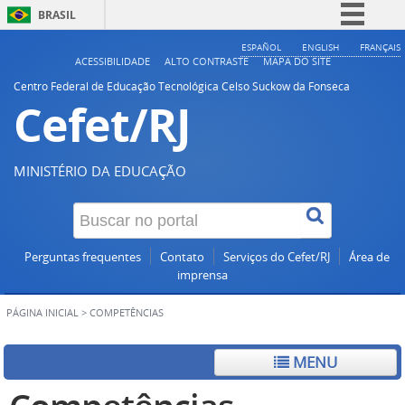
BRASIL
Simplifique!
ESPAÑOL
ENGLISH
FRANÇAIS
ACESSIBILIDADE
ALTO CONTRASTE
MAPA DO SITE
Comunica BR
Centro Federal de Educação Tecnológica Celso Suckow da Fonseca
Cefet/RJ
Participe
Acesso à informação
Legislação
MINISTÉRIO DA EDUCAÇÃO
Canais
Perguntas frequentes
Contato
Serviços do Cefet/RJ
Área de
imprensa
PÁGINA INICIAL
>
COMPETÊNCIAS
MENU