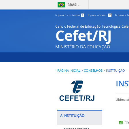
BRASIL
Ir para o conteúdo
1
Ir para o menu
2
Ir para a
Centro Federal de Educação Tecnológica Cel
Cefet/RJ
MINISTÉRIO DA EDUCAÇÃO
PÁGINA INICIAL
>
CONSELHOS
>
INSTITUIÇÃO
INS
Última a
A INSTITUIÇÃO
19