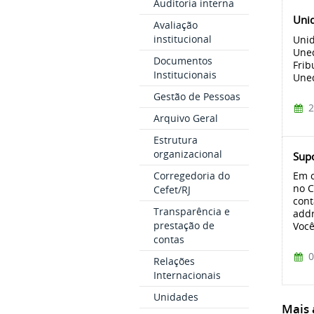
Auditoria interna
Uni
Avaliação
institucional
Unid
Uned
Documentos
Frib
Institucionais
Une
Gestão de Pessoas
2
Arquivo Geral
Estrutura
organizacional
Sup
Corregedoria do
Em c
no C
Cefet/RJ
cont
Transparência e
addr
prestação de
Você
contas
0
Relações
Internacionais
Unidades
Mais a