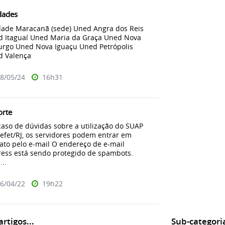
dades
ade Maracanã (sede) Uned Angra dos Reis
 Itaguaí Uned Maria da Graça Uned Nova
urgo Uned Nova Iguaçu Uned Petrópolis
d Valença
8/05/24
16h31
orte
aso de dúvidas sobre a utilização do SUAP
efet/RJ, os servidores podem entrar em
ato pelo e-mail O endereço de e-mail
ess está sendo protegido de spambots.
...
6/04/22
19h22
rtigos...
Sub-categori