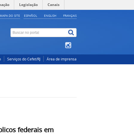
mação
Legislação
Canais
MAPA DO SITE
ESPAÑOL
ENGLISH
FRANÇAIS
o
Serviços do Cefet/RJ
Área de imprensa
licos federais em