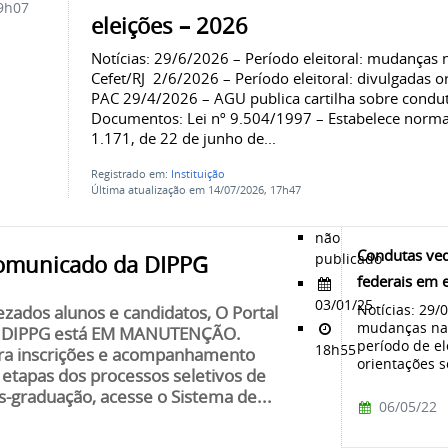
9h07
eleições – 2026
Notícias: 29/6/2026 – Período eleitoral: mudanças 
Cefet/RJ 2/6/2026 – Período eleitoral: divulgadas 
PAC 29/4/2026 – AGU publica cartilha sobre condu
Documentos: Lei nº 9.504/1997 – Estabelece normas
1.171, de 22 de junho de...
Registrado em:
Instituição
Última atualização em 14/07/2026, 17h47
não
Condutas ved
publicado
omunicado da DIPPG
federais em 
03/01/25
Notícias: 29/
ezados alunos e candidatos, O Portal
mudanças na 
 DIPPG está EM MANUTENÇÃO.
período de el
18h55
ra inscrições e acompanhamento
orientações s
 etapas dos processos seletivos de
s-graduação, acesse o Sistema de...
06/05/22