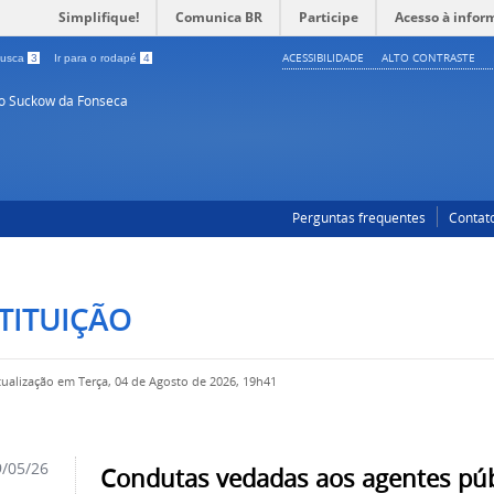
Simplifique!
Comunica BR
Participe
Acesso à infor
ACESSIBILIDADE
ALTO CONTRASTE
 busca
3
Ir para o rodapé
4
so Suckow da Fonseca
Perguntas frequentes
Contat
TITUIÇÃO
tualização em Terça, 04 de Agosto de 2026, 19h41
/05/26
Condutas vedadas aos agentes púb