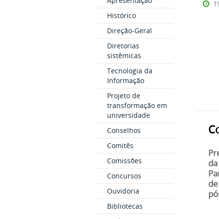
Apresentação
1
Histórico
Direção-Geral
Diretorias
sistêmicas
Tecnologia da
Informação
Projeto de
transformação em
universidade
C
Conselhos
Comitês
Pr
Comissões
da
Pa
Concursos
de
Ouvidoria
pó
Bibliotecas