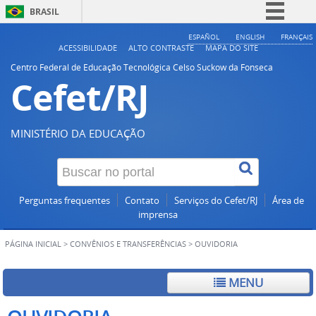
BRASIL
Simplifique!
ESPAÑOL
ENGLISH
FRANÇAIS
ACESSIBILIDADE
ALTO CONTRASTE
MAPA DO SITE
Comunica BR
Centro Federal de Educação Tecnológica Celso Suckow da Fonseca
Cefet/RJ
Participe
Acesso à informação
Legislação
MINISTÉRIO DA EDUCAÇÃO
Canais
Perguntas frequentes
Contato
Serviços do Cefet/RJ
Área de
imprensa
PÁGINA INICIAL
>
CONVÊNIOS E TRANSFERÊNCIAS
>
OUVIDORIA
MENU