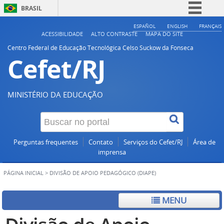
BRASIL
Simplifique!
ESPAÑOL
ENGLISH
FRANÇAIS
ACESSIBILIDADE
ALTO CONTRASTE
MAPA DO SITE
Comunica BR
Centro Federal de Educação Tecnológica Celso Suckow da Fonseca
Cefet/RJ
Participe
Acesso à informação
Legislação
MINISTÉRIO DA EDUCAÇÃO
Canais
Perguntas frequentes
Contato
Serviços do Cefet/RJ
Área de
imprensa
PÁGINA INICIAL
>
DIVISÃO DE APOIO PEDAGÓGICO (DIAPE)
MENU