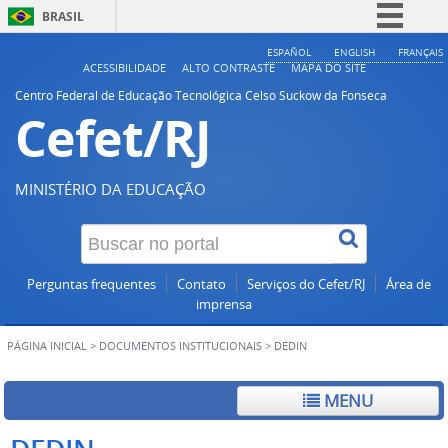
BRASIL
Simplifique!
ESPAÑOL
ENGLISH
FRANÇAIS
ACESSIBILIDADE
ALTO CONTRASTE
MAPA DO SITE
Comunica BR
Centro Federal de Educação Tecnológica Celso Suckow da Fonseca
Cefet/RJ
Participe
Acesso à informação
Legislação
MINISTÉRIO DA EDUCAÇÃO
Canais
Perguntas frequentes
Contato
Serviços do Cefet/RJ
Área de
imprensa
PÁGINA INICIAL
>
DOCUMENTOS INSTITUCIONAIS
>
DEDIN
MENU