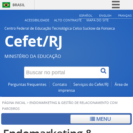
BRASIL
Simplifique!
ESPAÑOL
ENGLISH
FRANÇAIS
ACESSIBILIDADE
ALTO CONTRASTE
MAPA DO SITE
Comunica BR
Centro Federal de Educação Tecnológica Celso Suckow da Fonseca
Cefet/RJ
Participe
Acesso à informação
Legislação
MINISTÉRIO DA EDUCAÇÃO
Canais
Perguntas frequentes
Contato
Serviços do Cefet/RJ
Área de
imprensa
PÁGINA INICIAL
>
ENDOMARKETING & GESTÃO DE RELACIONAMENTO COM
PARCEIROS
MENU