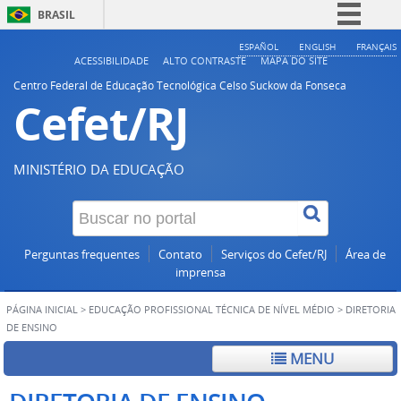
BRASIL
Simplifique!
ESPAÑOL
ENGLISH
FRANÇAIS
ACESSIBILIDADE
ALTO CONTRASTE
MAPA DO SITE
Comunica BR
Centro Federal de Educação Tecnológica Celso Suckow da Fonseca
Cefet/RJ
Participe
Acesso à informação
Legislação
MINISTÉRIO DA EDUCAÇÃO
Canais
Perguntas frequentes
Contato
Serviços do Cefet/RJ
Área de
imprensa
PÁGINA INICIAL
>
EDUCAÇÃO PROFISSIONAL TÉCNICA DE NÍVEL MÉDIO
>
DIRETORIA
DE ENSINO
MENU