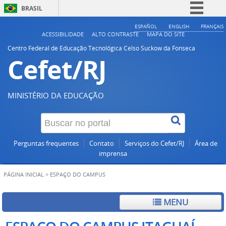
BRASIL
Simplifique!
ESPAÑOL
ENGLISH
FRANÇAIS
ACESSIBILIDADE
ALTO CONTRASTE
MAPA DO SITE
Comunica BR
Centro Federal de Educação Tecnológica Celso Suckow da Fonseca
Cefet/RJ
Participe
Acesso à informação
Legislação
MINISTÉRIO DA EDUCAÇÃO
Canais
Perguntas frequentes
Contato
Serviços do Cefet/RJ
Área de
imprensa
PÁGINA INICIAL
>
ESPAÇO DO CAMPUS
MENU