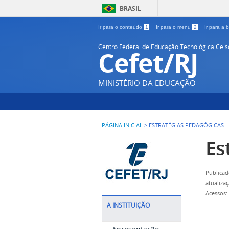
BRASIL
Ir para o conteúdo
1
Ir para o menu
2
Ir para a
Centro Federal de Educação Tecnológica Cel
Cefet/RJ
MINISTÉRIO DA EDUCAÇÃO
PÁGINA INICIAL
>
ESTRATÉGIAS PEDAGÓGICAS
Es
Publicad
atualiza
Acessos:
A INSTITUIÇÃO