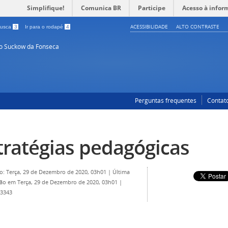
Simplifique!
Comunica BR
Participe
Acesso à infor
ACESSIBILIDADE
ALTO CONTRASTE
 busca
3
Ir para o rodapé
4
so Suckow da Fonseca
Perguntas frequentes
Contat
tratégias pedagógicas
o: Terça, 29 de Dezembro de 2020, 03h01
|
Última
ção em Terça, 29 de Dezembro de 2020, 03h01
|
 3343