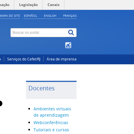
mação
Legislação
Canais
MAPA DO SITE
ESPAÑOL
ENGLISH
FRANÇAIS
o
Serviços do Cefet/RJ
Área de imprensa
Docentes
Ambientes virtuais
de aprendizagem
Webconferências
Tutoriais e cursos