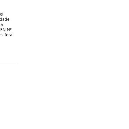
os
idade
da
REN Nº
s fora