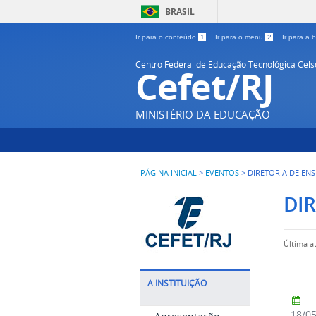
BRASIL
Ir para o conteúdo
1
Ir para o menu
2
Ir para a
Centro Federal de Educação Tecnológica Cel
Cefet/RJ
MINISTÉRIO DA EDUCAÇÃO
PÁGINA INICIAL
>
EVENTOS
>
DIRETORIA DE EN
DIR
Última a
A INSTITUIÇÃO
18/0