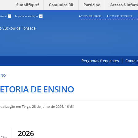
Simplifique!
Comunica BR
Participe
Acesso à infor
ACESSIBILIDADE
ALTO CONTRASTE
 busca
3
Ir para o rodapé
4
so Suckow da Fonseca
Perguntas frequentes
Contat
SINO
ETORIA DE ENSINO
tualização em Terça, 28 de Julho de 2026, 16h31
2026
5/26