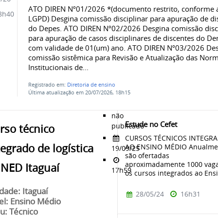
ATO DIREN Nº01/2026 *(documento restrito, conforme 
8h40
LGPD) Desgina comissão disciplinar para apuração de di
do Depes. ATO DIREN Nº02/2026 Desgina comissão disci
para apuração de casos disciplinares de discentes do De
com validade de 01(um) ano. ATO DIREN Nº03/2026 De
comissão sistêmica para Revisão e Atualização das Nor
Institucionais de...
Registrado em:
Diretoria de ensino
Última atualização em 20/07/2026, 18h15
não
Estude no Cefet
publicado
rso técnico
CURSOS TÉCNICOS INTEGR
tegrado de logística
AO ENSINO MÉDIO Anualme
19/09/25
são ofertadas
aproximadamente 1000 vaga
UNED Itaguaí
17h59
os cursos integrados ao Ensi
dade: Itaguaí
28/05/24
16h31
el: Ensino Médio
u: Técnico