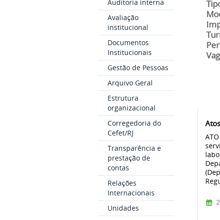
Auditoria interna
Tip
Mod
Avaliação
Imp
institucional
Tur
Documentos
Per
Institucionais
Vag
Gestão de Pessoas
Arquivo Geral
Estrutura
organizacional
Atos
Corregedoria do
Cefet/RJ
ATO 
serv
Transparência e
labo
prestação de
Depa
contas
(Dep
Regu
Relações
Internacionais
2
Unidades