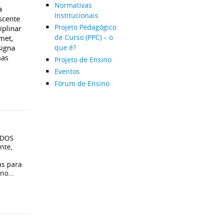
Normativas
a
Institucionais
scente
Projeto Pedagógico
plinar
de Curso (PPC) – o
met,
que é?
signa
mas
Projeto de Ensino
Eventos
Fórum de Ensino
ADOS
nte,
s para
no...