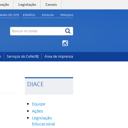
mação
Legislação
Canais
MAPA DO SITE
ESPAÑOL
ENGLISH
FRANÇAIS
o
Serviços do Cefet/RJ
Área de imprensa
DIACE
Equipe
Ações
Legislação
Educacional